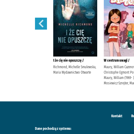
Prezent /
I że cię nie opuszczę /
W centrum uwagi /
Jensen, Louise Kleszcz, Ewa
Richmond, Michelle Smulewska,
Maury, William Cazeno
Burda Publishing Polska
Maria Wydawnictwo Otwarte
Christophe Egmont Po
Maury, William (1969- )
Mosiewicz-Szrejter, Ma
Kontakt
R
Dane pochodzą z systemu: