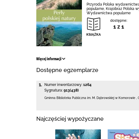
Przyroda Polska wydawnictwa
popularne, Krajobraz Polska 
Wydawnictwa popularne
dostępne:
1 z 1
Więcej informacji
Dostępne egzemplarze
1.
Numer inwentarzowy:
1264
Sygnatura:
913(438)
Gminna Biblioteka Publiczna im. M. Dąbrowskiej
w Komorowie
,
Najczęściej wypożyczane