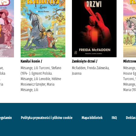
Kamila i konie /
Zamknięte drzwi /
Mistrzow
ve,
Mésange, Lili Turconi, Stefano
McFadden, Freida Zalewska,
Mésange, 
lska
(1974- ). Egmont Polska.
Joanna
House Eg
.
Mésange, Lili Lenoble, Hélène
Turconi, 
ria
Mosiewicz-Szrejter, Maria
Mésange, 
Mésange, Lili
Maria (19
egulamin
Polityka prywatności i plików cookie
Mapa bibliotek
FAQ
Deklar