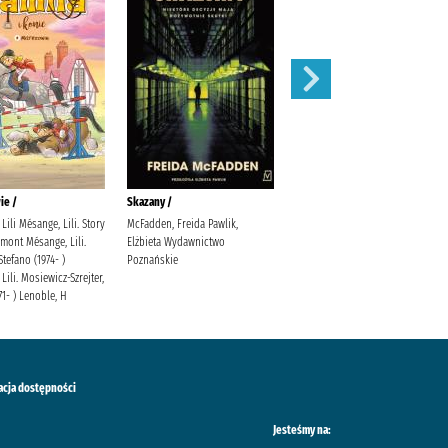
ie /
Skazany /
Magnetic battle chess /
Lili Mésange, Lili. Story
McFadden, Freida Pawlik,
mont Mésange, Lili.
Elżbieta Wydawnictwo
Stefano (1974- )
Poznańskie
Lili. Mosiewicz-Szrejter,
71- ) Lenoble, H
acja dostępności
Jesteśmy na: