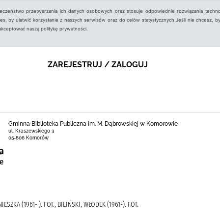
ieczeństwo przetwarzania ich danych osobowych oraz stosuje odpowiednie rozwiązania techno
, by ułatwić korzystanie z naszych serwisów oraz do celów statystycznych.Jeśli nie chcesz, by
aakceptować naszą politykę prywatności.
ZAREJESTRUJ / ZALOGUJ
Gminna Biblioteka Publiczna im. M. Dąbrowskiej w Komorowie
ul. Kraszewskiego 3
05-806 Komorów
ESZKA (1961- ). FOT., BILIŃSKI, WŁODEK (1961-). FOT.