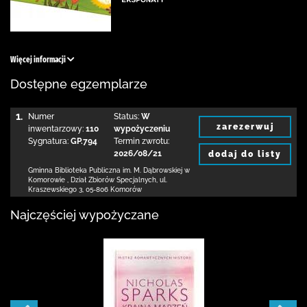
Więcej informacji
Dostępne egzemplarze
1.
Numer
Status:
W
zarezerwuj
inwentarzowy:
110
wypożyczeniu
Sygnatura:
GP.794
Termin zwrotu:
2026/08/21
dodaj do listy
Gminna Biblioteka Publiczna im. M. Dąbrowskiej
w
Komorowie
,
Dział Zbiorów Specjalnych,
ul.
Kraszewskiego 3
,
05-806 Komorów
Najczęściej wypożyczane