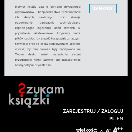
Instytut Książki dba o ochronę prywatności
ZAMKNIJ
użytkowników i bezpieczeństwo przetwarzania
ich danych osobowych oraz stosuje
odpowiednie rozwiązania technologiczne
zapobiegające ingerencji osób trzecich w
prywatność użytkowników. Używamy także
plików cookies, by ułatwić korzystanie z naszych
serwisów oraz do celów statystycznych.Jeśli nie
chcesz, by pliki cookies były zapisywane na
Twoim dysku zmień ustawienia swojej
przeglądarki. Kliknij "Zamknij" aby zaakceptować
naszą politykę prywatności.
ZAREJESTRUJ / ZALOGUJ
PL
EN
wielkość: