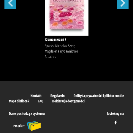
Kraina marzeń /
Sparks, Nicholas Słysz,
Magdalena Wydawnictwo
Albatros
Kontakt
Regulamin
Polityka prywatności i plików cookie
Mapa bibliotek
FAQ
Deklaracja dostępności
Dane pochodzą z systemu:
Jesteśmy na: