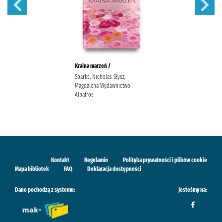
Kraina marzeń /
Sparks, Nicholas Słysz,
Magdalena Wydawnictwo
Albatros
Kontakt
Regulamin
Polityka prywatności i plików cookie
Mapa bibliotek
FAQ
Deklaracja dostępności
Dane pochodzą z systemu:
Jesteśmy na: