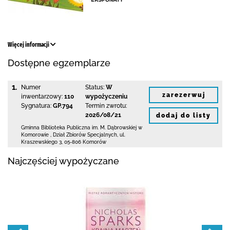
Więcej informacji
Dostępne egzemplarze
1.
Numer
Status:
W
zarezerwuj
inwentarzowy:
110
wypożyczeniu
Sygnatura:
GP.794
Termin zwrotu:
2026/08/21
dodaj do listy
Gminna Biblioteka Publiczna im. M. Dąbrowskiej
w
Komorowie
,
Dział Zbiorów Specjalnych,
ul.
Kraszewskiego 3
,
05-806 Komorów
Najczęściej wypożyczane