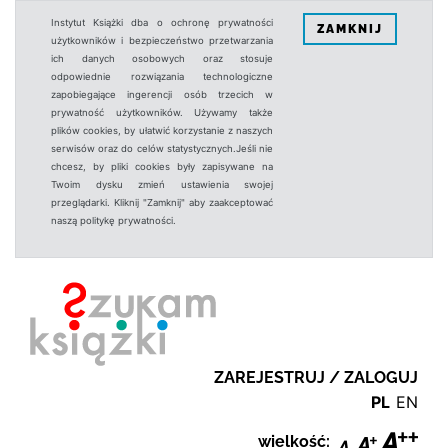
Instytut Książki dba o ochronę prywatności
ZAMKNIJ
użytkowników i bezpieczeństwo przetwarzania
ich danych osobowych oraz stosuje
odpowiednie rozwiązania technologiczne
zapobiegające ingerencji osób trzecich w
prywatność użytkowników. Używamy także
plików cookies, by ułatwić korzystanie z naszych
serwisów oraz do celów statystycznych.Jeśli nie
chcesz, by pliki cookies były zapisywane na
Twoim dysku zmień ustawienia swojej
przeglądarki. Kliknij "Zamknij" aby zaakceptować
naszą politykę prywatności.
ZAREJESTRUJ / ZALOGUJ
PL
EN
wielkość: