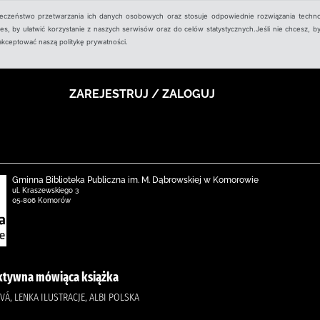
ieczeństwo przetwarzania ich danych osobowych oraz stosuje odpowiednie rozwiązania techno
, by ułatwić korzystanie z naszych serwisów oraz do celów statystycznych.Jeśli nie chcesz, by
aakceptować naszą politykę prywatności.
ZAREJESTRUJ / ZALOGUJ
Gminna Biblioteka Publiczna im. M. Dąbrowskiej w Komorowie
ul. Kraszewskiego 3
05-806 Komorów
raktywna mówiąca książka
VÁ, LENKA ILUSTRACJE, ALBI POLSKA