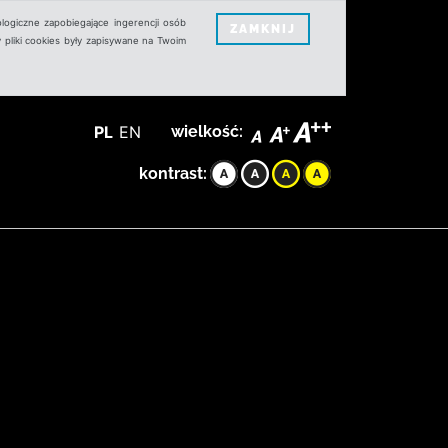
logiczne zapobiegające ingerencji osób
ZAMKNIJ
 pliki cookies były zapisywane na Twoim
PL
EN
wielkość:
kontrast: