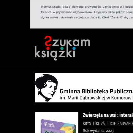
Instytut Książki dba o ochronę prywatności użytkowników i bezp
trzecich w prywatność użytkowników. Używamy także plików cookies
dysku zmień ustawienia swojej przeglądarki. Kliknij "Zamknij" aby z
Zwierzęta na wsi : inte
KRYSTLÍKOVÁ, LUCIE, SADVARO
Rok wydania: 2023.