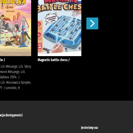
ie /
Magnetic battle chess /
Gołoborze
Lili Mésange, Lili. Story
Siembieda, Maciej Społeczny
mont Mésange, Lili.
Instytut Wydawniczy Znak
Stefano (1974- )
Lili. Mosiewicz-Szrejter,
71- ) Lenoble, H
acja dostępności
Jesteśmy na: