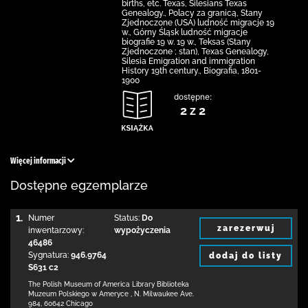
births, etc. Texas, Silesians Texas
Genealogy., Polacy za granicą, Stany
Zjednoczone (USA) ludność migracje 19
w., Górny Śląsk ludność migracje
biografie 19 w. 19 w., Teksas (Stany
Zjednoczone ; stan), Texas Genealogy,
Silesia Emigration and immigration
History 19th century., Biografia, 1801-
1900
dostępne:
2 z 2
Więcej informacji
Dostępne egzemplarze
1.
Numer
Status:
Do
zarezerwuj
inwentarzowy:
wypożyczenia
46486
Sygnatura:
946.9764
dodaj do listy
S631 c2
The Polish Museum of America Library
Biblioteka
Muzeum Polskiego w Ameryce
,
N. Milwaukee Ave.
984
,
60642 Chicago