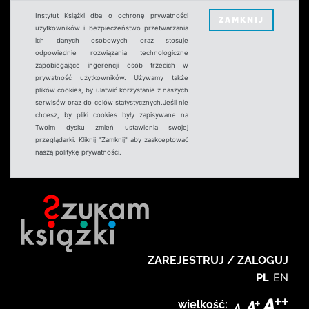
Instytut Książki dba o ochronę prywatności
ZAMKNIJ
użytkowników i bezpieczeństwo przetwarzania
ich danych osobowych oraz stosuje
odpowiednie rozwiązania technologiczne
zapobiegające ingerencji osób trzecich w
prywatność użytkowników. Używamy także
plików cookies, by ułatwić korzystanie z naszych
serwisów oraz do celów statystycznych.Jeśli nie
chcesz, by pliki cookies były zapisywane na
Twoim dysku zmień ustawienia swojej
przeglądarki. Kliknij "Zamknij" aby zaakceptować
naszą politykę prywatności.
ZAREJESTRUJ / ZALOGUJ
PL
EN
wielkość: