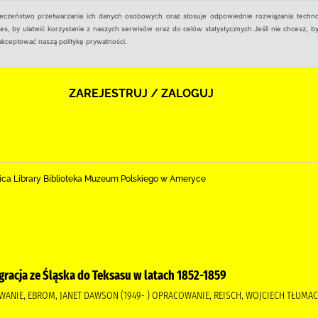
ieczeństwo przetwarzania ich danych osobowych oraz stosuje odpowiednie rozwiązania techno
, by ułatwić korzystanie z naszych serwisów oraz do celów statystycznych.Jeśli nie chcesz, by
aakceptować naszą politykę prywatności.
ZAREJESTRUJ / ZALOGUJ
ica Library Biblioteka Muzeum Polskiego w Ameryce
gracja ze Śląska do Teksasu w latach 1852-1859
ANIE, EBROM, JANET DAWSON (1949- ) OPRACOWANIE, REISCH, WOJCIECH TŁUMA