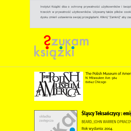
Instytut Książki dba o ochronę prywatności użytkowników i bezp
trzecich w prywatność użytkowników. Używamy także plików cookies
dysku zmień ustawienia swojej przeglądarki. Kliknij "Zamknij" aby z
The Polish Museum of Amer
N. Milwaukee Ave. 984
60642 Chicago
Śląscy Teksańczycy : emi
BEARD, JOHN WARREN OPRACOW
Rok wydania: 2004.