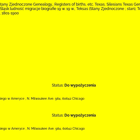
tany Zjednoczone Genealogy., Registers of births, etc. Texas, Silesians Texas G
Śląsk ludność migracje biografie 19 w. 19 w., Teksas (Stany Zjednoczone ; stan),
a, 1801-1900
Status:
Do wypożyczenia
kiego w Ameryce
,
N. Milwaukee Ave. 984
,
60642 Chicago
Status:
Do wypożyczenia
kiego w Ameryce
,
N. Milwaukee Ave. 984
,
60642 Chicago