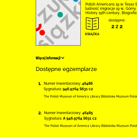
Polish Americans 19 w. Texas S
ludność migracje 19 w., Górny 
History 19th century., Biografi
dostępne:
2 z 2
Więcej informacji
Dostępne egzemplarze
1.
Numer inwentarzowy:
46486
Sygnatura:
946.9764 S631 c2
The Polish Museum of America Library
Biblioteka Muzeum Pols
2.
Numer inwentarzowy:
46485
Sygnatura:
A 946.9764 S631 c2
The Polish Museum of America Library
Biblioteka Muzeum Pols