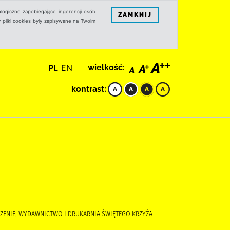
logiczne zapobiegające ingerencji osób
ZAMKNIJ
 pliki cookies były zapisywane na Twoim
PL
EN
wielkość:
kontrast:
CZENIE, WYDAWNICTWO I DRUKARNIA ŚWIĘTEGO KRZYŻA