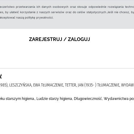
ieczeństwo przetwarzania ich danych osobowych oraz stosuje odpowiednie rozwiązania techno
, by ułatwić korzystanie z naszych serwisów oraz do celów statystycznych.Jeśli nie chcesz, by
aakceptować naszą politykę prywatności.
ZAREJESTRUJ / ZALOGUJ
ć
1985), LESZCZYŃSKA, EWA TŁUMACZENIE, TETTER, JAN (1935- ) TŁUMACZENIE, WYD
ku starszym higiena., Ludzie starzy higiena, Długowieczność, Wydawnictwa p