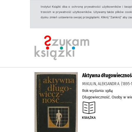
Instytut Książki dba o ochronę prywatności użytkowników i bezp
trzecich w prywatność użytkowników. Używamy także plików cookies
dysku zmień ustawienia swojej przeglądarki. Kliknij "Zamknij" aby z
Aktywna długowiecznoś
MIKULIN, ALEKSANDR A. (1895-
Rok wydania: 1984
Długowieczność, Osoby w wie