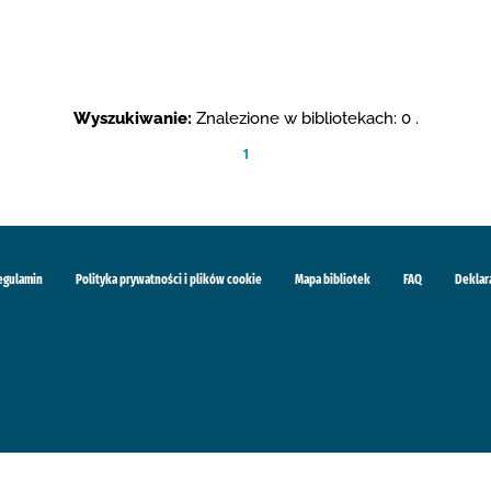
Wyszukiwanie:
Znalezione w bibliotekach: 0 .
1
egulamin
Polityka prywatności i plików cookie
Mapa bibliotek
FAQ
Deklar