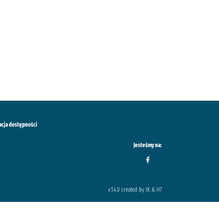
acja dostępności
Jesteśmy na:
v.1.4.0 created by IK & H7