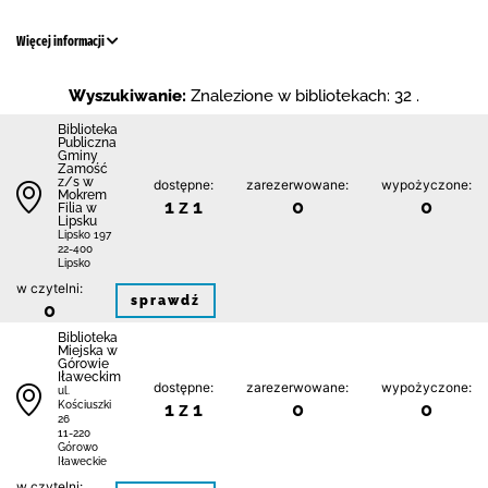
Więcej informacji
Wyszukiwanie:
Znalezione w bibliotekach: 32 .
Biblio­teka
Publiczna
Gminy
Zamość
z/s w
dostępne:
zarezerwowane:
wypożyczone:
Mokrem
1 z 1
0
0
Filia w
Lipsku
Lipsko 197
22-400
Lipsko
w czytelni:
sprawdź
0
Biblioteka
Miejska w
Górowie
Iławeckim
dostępne:
zarezerwowane:
wypożyczone:
ul.
1 z 1
0
0
Kościuszki
26
11-220
Górowo
Iławeckie
w czytelni: