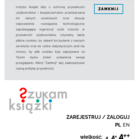
Instytut Książki dba o ochronę prywatności
ZAMKNIJ
użytkowników i bezpieczeństwo przetwarzania
ich danych osobowych oraz stosuje
odpowiednie rozwiązania technologiczne
zapobiegające ingerencji osób trzecich w
prywatność użytkowników. Używamy także
plików cookies, by ułatwić korzystanie z naszych
serwisów oraz do celów statystycznych.Jeśli nie
chcesz, by pliki cookies były zapisywane na
Twoim dysku zmień ustawienia swojej
przeglądarki. Kliknij "Zamknij" aby zaakceptować
naszą politykę prywatności.
ZAREJESTRUJ / ZALOGUJ
PL
EN
wielkość: