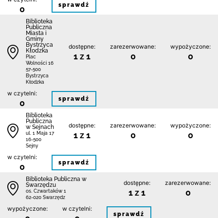
sprawdź
0
Biblioteka
Publiczna
Miasta i
Gminy
Bystrzyca
dostępne:
zarezerwowane:
wypożyczone:
Kłodzka
1 z 1
0
0
Plac
Wolności 16
57-500
Bystrzyca
Kłodzka
w czytelni:
sprawdź
0
Biblioteka
Publiczna
dostępne:
zarezerwowane:
wypożyczone:
w Sejnach
1 z 1
0
0
ul. 1 Maja 17
16-500
Sejny
w czytelni:
sprawdź
0
Biblioteka Publiczna w
dostępne:
zarezerwowane:
Swarzędzu
1 z 1
0
os. Czwartaków 1
62-020 Swarzędz
wypożyczone:
w czytelni:
sprawdź