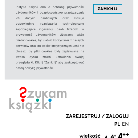
Instytut Książki dba o ochronę prywatności
ZAMKNIJ
użytkowników i bezpieczeństwo przetwarzania
ich danych osobowych oraz stosuje
odpowiednie rozwiązania technologiczne
zapobiegające ingerencji osób trzecich w
prywatność użytkowników. Używamy także
plików cookies, by ułatwić korzystanie z naszych
serwisów oraz do celów statystycznych.Jeśli nie
chcesz, by pliki cookies były zapisywane na
Twoim dysku zmień ustawienia swojej
przeglądarki. Kliknij "Zamknij" aby zaakceptować
naszą politykę prywatności.
ZAREJESTRUJ / ZALOGUJ
PL
EN
wielkość: