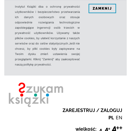
Instytut Książki dba o ochronę prywatności
ZAMKNIJ
użytkowników i bezpieczeństwo przetwarzania
ich danych osobowych oraz stosuje
odpowiednie rozwiązania technologiczne
zapobiegające ingerencji osób trzecich w
prywatność użytkowników. Używamy także
plików cookies, by ułatwić korzystanie z naszych
serwisów oraz do celów statystycznych.Jeśli nie
chcesz, by pliki cookies były zapisywane na
Twoim dysku zmień ustawienia swojej
przeglądarki. Kliknij "Zamknij" aby zaakceptować
naszą politykę prywatności.
ZAREJESTRUJ / ZALOGUJ
PL
EN
wielkość: