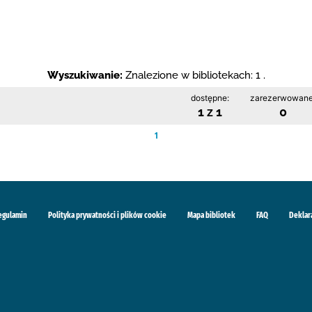
Wyszukiwanie:
Znalezione w bibliotekach: 1 .
dostępne:
zarezerwowane
1 z 1
0
1
egulamin
Polityka prywatności i plików cookie
Mapa bibliotek
FAQ
Deklar