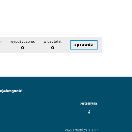
:
wypożyczone:
w czytelni:
sprawdź
0
0
acja dostępności
Jesteśmy na:
v.1.4.0 created by IK & H7