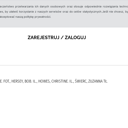
ieczeństwo przetwarzania ich danych osobowych oraz stosuje odpowiednie rozwiązania techno
, by ułatwić korzystanie z naszych serwisów oraz do celów statystycznych.Jeśli nie chcesz, by
aakceptować naszą politykę prywatności.
ZAREJESTRUJ / ZALOGUJ
 FOT., HERSEY, BOB. IL., HOWES, CHRISTINE. IL., ŚWIERC, ZUZANNA TŁ.