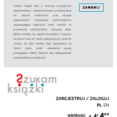
Instytut Książki dba o ochronę prywatności
ZAMKNIJ
użytkowników i bezpieczeństwo przetwarzania
ich danych osobowych oraz stosuje
odpowiednie rozwiązania technologiczne
zapobiegające ingerencji osób trzecich w
prywatność użytkowników. Używamy także
plików cookies, by ułatwić korzystanie z naszych
serwisów oraz do celów statystycznych.Jeśli nie
chcesz, by pliki cookies były zapisywane na
Twoim dysku zmień ustawienia swojej
przeglądarki. Kliknij "Zamknij" aby zaakceptować
naszą politykę prywatności.
ZAREJESTRUJ / ZALOGUJ
PL
EN
wielkość: