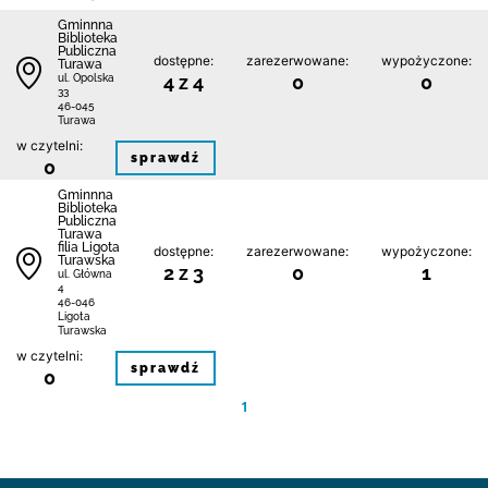
Gminnna
Biblioteka
Publiczna
dostępne:
zarezerwowane:
wypożyczone:
Turawa
4 z 4
0
0
ul. Opolska
33
46-045
Turawa
w czytelni:
sprawdź
0
Gminnna
Biblioteka
Publiczna
Turawa
filia Ligota
dostępne:
zarezerwowane:
wypożyczone:
Turawska
2 z 3
0
1
ul. Główna
4
46-046
Ligota
Turawska
w czytelni:
sprawdź
0
1