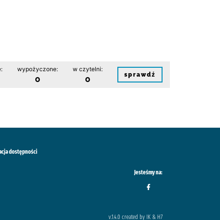
:
wypożyczone:
w czytelni:
sprawdź
0
0
acja dostępności
Jesteśmy na:
v.1.4.0 created by IK & H7