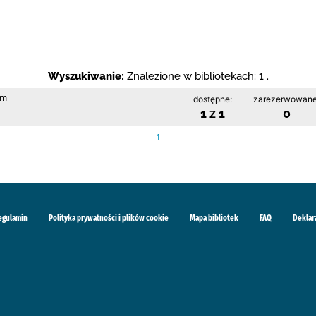
Wyszukiwanie:
Znalezione w bibliotekach: 1 .
im
dostępne:
zarezerwowane
1 z 1
0
1
egulamin
Polityka prywatności i plików cookie
Mapa bibliotek
FAQ
Deklar