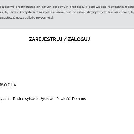
ieczeństwo przetwarzania ich danych osobowych oraz stosuje odpowiednie rozwiązania techno
, by ułatwić korzystanie z naszych serwisów oraz do celów statystycznych.Jeśli nie chcesz, by
aakceptować naszą politykę prywatności.
ZAREJESTRUJ / ZALOGUJ
TWO FILIA
tyczna, Trudne sytuacje życiowe, Powieść, Romans