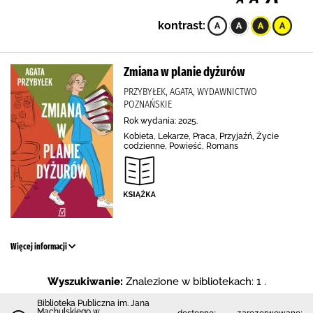
kontrast:
Zmiana w planie dyżurów
PRZYBYŁEK, AGATA, WYDAWNICTWO
POZNAŃSKIE
Rok wydania: 2025.
Kobieta, Lekarze, Praca, Przyjaźń, Życie
codzienne, Powieść, Romans
Więcej informacji
Wyszukiwanie:
Znalezione w bibliotekach: 1 .
Biblioteka Publiczna im. Jana
Machulskiego w
dostępne:
zarezerwowane: