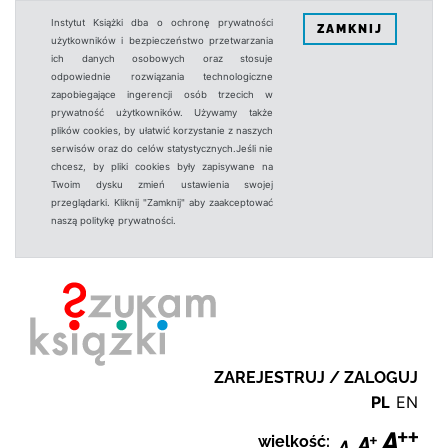
Instytut Książki dba o ochronę prywatności
ZAMKNIJ
użytkowników i bezpieczeństwo przetwarzania
ich danych osobowych oraz stosuje
odpowiednie rozwiązania technologiczne
zapobiegające ingerencji osób trzecich w
prywatność użytkowników. Używamy także
plików cookies, by ułatwić korzystanie z naszych
serwisów oraz do celów statystycznych.Jeśli nie
chcesz, by pliki cookies były zapisywane na
Twoim dysku zmień ustawienia swojej
przeglądarki. Kliknij "Zamknij" aby zaakceptować
naszą politykę prywatności.
ZAREJESTRUJ / ZALOGUJ
PL
EN
wielkość: