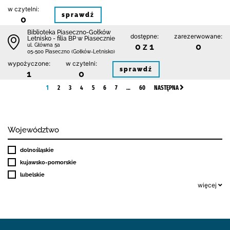
w czytelni:
sprawdź
0
Biblioteka Piaseczno-Gołków
dostępne:
zarezerwowane:
Letnisko - filia BP w Piasecznie
0 z 1
0
ul. Główna 5a
05-500 Piaseczno (Gołków-Letnisko)
wypożyczone:
w czytelni:
sprawdź
1
0
1
2
3
4
5
6
7
…
60
NASTĘPNA
Województwo
dolnośląskie
kujawsko-pomorskie
lubelskie
więcej