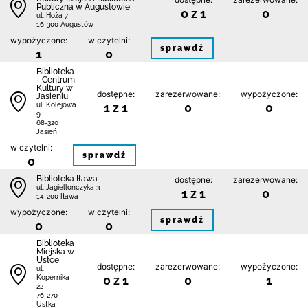
Publiczna w Augustowie
0 z 1
0
ul. Hoża 7
16-300 Augustów
wypożyczone:
w czytelni:
sprawdź
1
0
Biblioteka
- Centrum
Kultury w
dostępne:
zarezerwowane:
wypożyczone:
Jasieniu
1 z 1
0
0
ul. Kolejowa
9
68-320
Jasień
w czytelni:
sprawdź
0
Biblioteka Iława
dostępne:
zarezerwowane:
ul. Jagiellończyka 3
1 z 1
0
14-200 Iława
wypożyczone:
w czytelni:
sprawdź
0
0
Biblioteka
Miejska w
Ustce
dostępne:
zarezerwowane:
wypożyczone:
ul.
0 z 1
0
1
Kopernika
22
76-270
Ustka