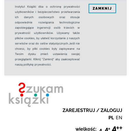
Instytut Książki dba o ochronę prywatności
ZAMKNIJ
użytkowników i bezpieczeństwo przetwarzania
ich danych osobowych oraz stosuje
odpowiednie rozwiązania technologiczne
zapobiegające ingerencji osób trzecich w
prywatność użytkowników. Używamy także
plików cookies, by ułatwić korzystanie z naszych
serwisów oraz do celów statystycznych.Jeśli nie
chcesz, by pliki cookies były zapisywane na
Twoim dysku zmień ustawienia swojej
przeglądarki. Kliknij "Zamknij" aby zaakceptować
naszą politykę prywatności.
ZAREJESTRUJ / ZALOGUJ
PL
EN
wielkość: