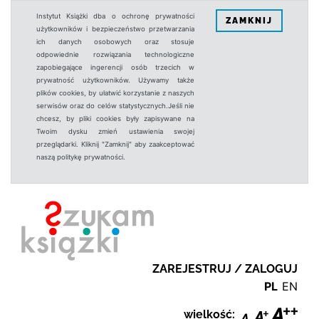
Instytut Książki dba o ochronę prywatności
ZAMKNIJ
użytkowników i bezpieczeństwo przetwarzania
ich danych osobowych oraz stosuje
odpowiednie rozwiązania technologiczne
zapobiegające ingerencji osób trzecich w
prywatność użytkowników. Używamy także
plików cookies, by ułatwić korzystanie z naszych
serwisów oraz do celów statystycznych.Jeśli nie
chcesz, by pliki cookies były zapisywane na
Twoim dysku zmień ustawienia swojej
przeglądarki. Kliknij "Zamknij" aby zaakceptować
naszą politykę prywatności.
ZAREJESTRUJ / ZALOGUJ
PL
EN
wielkość: