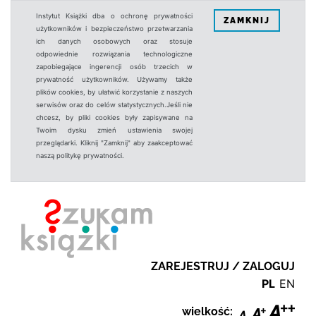
Instytut Książki dba o ochronę prywatności
ZAMKNIJ
użytkowników i bezpieczeństwo przetwarzania
ich danych osobowych oraz stosuje
odpowiednie rozwiązania technologiczne
zapobiegające ingerencji osób trzecich w
prywatność użytkowników. Używamy także
plików cookies, by ułatwić korzystanie z naszych
serwisów oraz do celów statystycznych.Jeśli nie
chcesz, by pliki cookies były zapisywane na
Twoim dysku zmień ustawienia swojej
przeglądarki. Kliknij "Zamknij" aby zaakceptować
naszą politykę prywatności.
ZAREJESTRUJ / ZALOGUJ
PL
EN
wielkość: