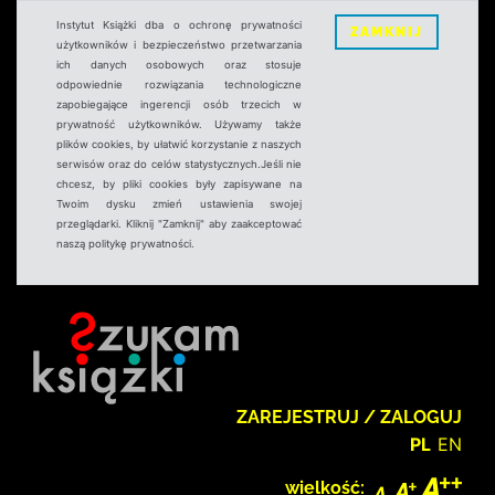
Instytut Książki dba o ochronę prywatności
ZAMKNIJ
użytkowników i bezpieczeństwo przetwarzania
ich danych osobowych oraz stosuje
odpowiednie rozwiązania technologiczne
zapobiegające ingerencji osób trzecich w
prywatność użytkowników. Używamy także
plików cookies, by ułatwić korzystanie z naszych
serwisów oraz do celów statystycznych.Jeśli nie
chcesz, by pliki cookies były zapisywane na
Twoim dysku zmień ustawienia swojej
przeglądarki. Kliknij "Zamknij" aby zaakceptować
naszą politykę prywatności.
ZAREJESTRUJ / ZALOGUJ
PL
EN
wielkość: