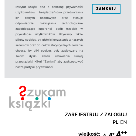
Instytut Książki dba o ochronę prywatności
ZAMKNIJ
użytkowników i bezpieczeństwo przetwarzania
ich danych osobowych oraz stosuje
odpowiednie rozwiązania technologiczne
zapobiegające ingerencji osób trzecich w
prywatność użytkowników. Używamy także
plików cookies, by ułatwić korzystanie z naszych
serwisów oraz do celów statystycznych.Jeśli nie
chcesz, by pliki cookies były zapisywane na
Twoim dysku zmień ustawienia swojej
przeglądarki. Kliknij "Zamknij" aby zaakceptować
naszą politykę prywatności.
ZAREJESTRUJ / ZALOGUJ
PL
EN
wielkość: