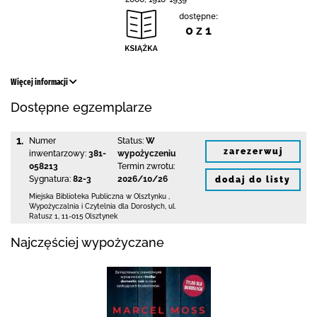
dostępne:
0 z 1
Więcej informacji
Dostępne egzemplarze
1.
Numer
Status:
W
zarezerwuj
inwentarzowy:
381-
wypożyczeniu
058213
Termin zwrotu:
Sygnatura:
82-3
2026/10/26
dodaj do listy
Miejska Biblioteka Publiczna
w Olsztynku
,
Wypożyczalnia i Czytelnia dla Dorosłych,
ul.
Ratusz 1
,
11-015 Olsztynek
Najczęściej wypożyczane