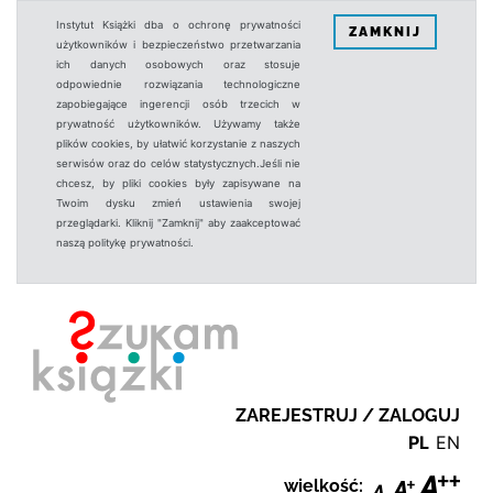
Instytut Książki dba o ochronę prywatności
ZAMKNIJ
użytkowników i bezpieczeństwo przetwarzania
ich danych osobowych oraz stosuje
odpowiednie rozwiązania technologiczne
zapobiegające ingerencji osób trzecich w
prywatność użytkowników. Używamy także
plików cookies, by ułatwić korzystanie z naszych
serwisów oraz do celów statystycznych.Jeśli nie
chcesz, by pliki cookies były zapisywane na
Twoim dysku zmień ustawienia swojej
przeglądarki. Kliknij "Zamknij" aby zaakceptować
naszą politykę prywatności.
ZAREJESTRUJ / ZALOGUJ
PL
EN
wielkość: