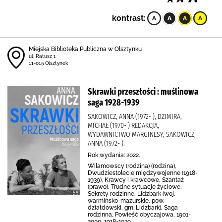
kontrast:
Miejska Biblioteka Publiczna w Olsztynku
ul. Ratusz 1
11-015 Olsztynek
Skrawki przeszłości : muślinowa
saga 1928-1939
SAKOWICZ, ANNA (1972- ), DZIMIRA,
MICHAŁ (1970- ) REDAKCJA,
WYDAWNICTWO MARGINESY, SAKOWICZ,
ANNA (1972- ).
Rok wydania: 2022.
Wilamowscy (rodzina) (rodzina),
Dwudziestolecie międzywojenne (1918-
1939), Krawcy i krawcowe, Szantaż
(prawo), Trudne sytuacje życiowe,
Sekrety rodzinne, Lidzbark (woj.
warmińsko-mazurskie, pow.
działdowski, gm. Lidzbark), Saga
rodzinna, Powieść obyczajowa, 1901-
2000, 1918-1939