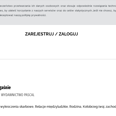
ieczeństwo przetwarzania ich danych osobowych oraz stosuje odpowiednie rozwiązania techno
, by ułatwić korzystanie z naszych serwisów oraz do celów statystycznych.Jeśli nie chcesz, by
aakceptować naszą politykę prywatności.
ZAREJESTRUJ / ZALOGUJ
 gaśnie
), WYDAWNICTWO PASCAL
 i wykroczenia skarbowe, Relacje międzyludzkie, Rodzina, Kołobrzeg (woj. zach