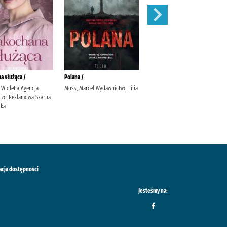
a służąca /
Polana /
Dom do wynajęcia /
 Wioletta Agencja
Moss, Marcel Wydawnictwo Filia
Moss, Marcel Termedia
czo-Reklamowa Skarpa
ska
acja dostępności
Jesteśmy na: