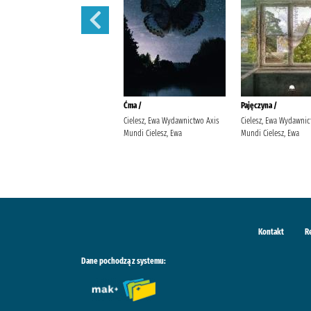
Rozważna czy romantyczna? /
Ćma /
Pajęczyna /
Karpińska, Anna (1959- ).
Cielesz, Ewa Wydawnictwo Axis
Cielesz, Ewa Wydawnic
Prószyński Media
Mundi Cielesz, Ewa
Mundi Cielesz, Ewa
Kontakt
R
Dane pochodzą z systemu: