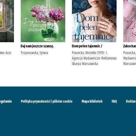
Daj nam jeszcze szansę.
Dom pełen tajemnic /
Zakochan
two Axis
Trojanowska, Sylwia
Piasecka, Wioletta (1970- ).
Piasecka,
Agencja Wydawniczo-Reklamowa
Wydawni
Skarpa Warszawska
Warszaw
egulamin
Polityka prywatności i plików cookie
Mapa bibliotek
FAQ
Deklar