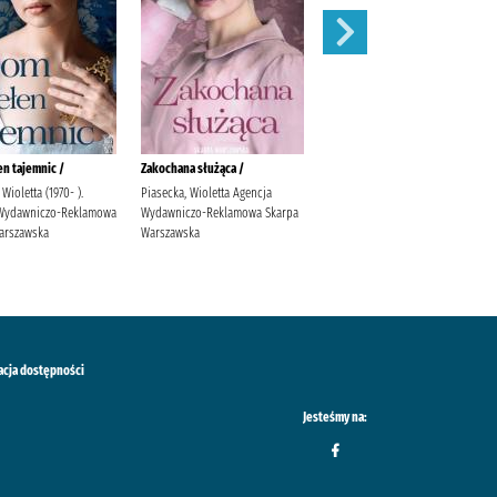
n tajemnic /
Zakochana służąca /
Polana /
Wioletta (1970- ).
Piasecka, Wioletta Agencja
Moss, Marcel Wydawnictwo Filia
Wydawniczo-Reklamowa
Wydawniczo-Reklamowa Skarpa
arszawska
Warszawska
acja dostępności
Jesteśmy na: