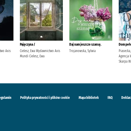
Pajęczyna /
Daj nam jeszcze szansę.
Dom pełe
two Axis
Cielesz, Ewa Wydawnictwo Axis
Trojanowska, Sylwia
Piasecka, 
Mundi Cielesz, Ewa
Agencja 
Skarpa W
egulamin
Polityka prywatności i plików cookie
Mapa bibliotek
FAQ
Deklar