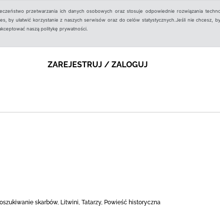
ieczeństwo przetwarzania ich danych osobowych oraz stosuje odpowiednie rozwiązania techno
, by ułatwić korzystanie z naszych serwisów oraz do celów statystycznych.Jeśli nie chcesz, by
aakceptować naszą politykę prywatności.
ZAREJESTRUJ / ZALOGUJ
Poszukiwanie skarbów, Litwini, Tatarzy, Powieść historyczna