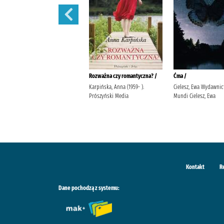
Tam, gdzie jest miejsce przy
Rozważna czy romantyczna? /
Ćma /
stole /
Karpińska, Anna (1959- ).
Cielesz, Ewa Wydawnic
Knedler, Magdalena
Prószyński Media
Mundi Cielesz, Ewa
Wydawnictwo Zwierciadło
Kontakt
R
Dane pochodzą z systemu: