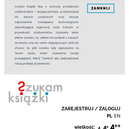
Instytut Książki dba o ochronę prywatności
ZAMKNIJ
użytkowników i bezpieczeństwo przetwarzania
ich danych osobowych oraz stosuje
odpowiednie rozwiązania technologiczne
zapobiegające ingerencji osób trzecich w
prywatność użytkowników. Używamy także
plików cookies, by ułatwić korzystanie z naszych
serwisów oraz do celów statystycznych.Jeśli nie
chcesz, by pliki cookies były zapisywane na
Twoim dysku zmień ustawienia swojej
przeglądarki. Kliknij "Zamknij" aby zaakceptować
naszą politykę prywatności.
ZAREJESTRUJ / ZALOGUJ
PL
EN
wielkość: