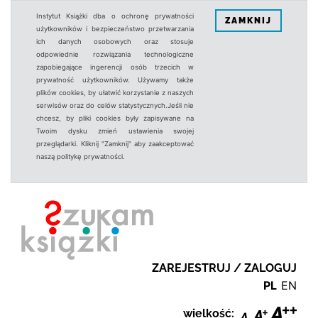
Instytut Książki dba o ochronę prywatności
ZAMKNIJ
użytkowników i bezpieczeństwo przetwarzania
ich danych osobowych oraz stosuje
odpowiednie rozwiązania technologiczne
zapobiegające ingerencji osób trzecich w
prywatność użytkowników. Używamy także
plików cookies, by ułatwić korzystanie z naszych
serwisów oraz do celów statystycznych.Jeśli nie
chcesz, by pliki cookies były zapisywane na
Twoim dysku zmień ustawienia swojej
przeglądarki. Kliknij "Zamknij" aby zaakceptować
naszą politykę prywatności.
ZAREJESTRUJ / ZALOGUJ
PL
EN
wielkość: