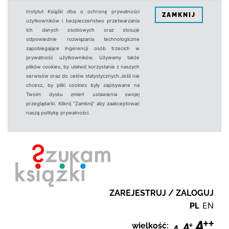
Instytut Książki dba o ochronę prywatności
ZAMKNIJ
użytkowników i bezpieczeństwo przetwarzania
ich danych osobowych oraz stosuje
odpowiednie rozwiązania technologiczne
zapobiegające ingerencji osób trzecich w
prywatność użytkowników. Używamy także
plików cookies, by ułatwić korzystanie z naszych
serwisów oraz do celów statystycznych.Jeśli nie
chcesz, by pliki cookies były zapisywane na
Twoim dysku zmień ustawienia swojej
przeglądarki. Kliknij "Zamknij" aby zaakceptować
naszą politykę prywatności.
ZAREJESTRUJ / ZALOGUJ
PL
EN
wielkość: