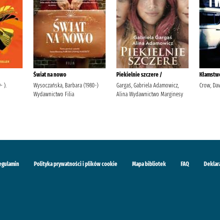
Świat na nowo
Piekielnie szczere /
Kłamstwo
 ).
Wysoczańska, Barbara (1980-)
Gargaś, Gabriela Adamowicz,
Crow, Dav
Wydawnictwo Filia
Alina Wydawnictwo Marginesy
egulamin
Polityka prywatności i plików cookie
Mapa bibliotek
FAQ
Deklar