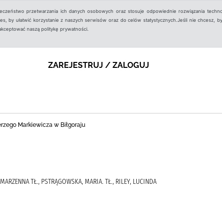
ieczeństwo przetwarzania ich danych osobowych oraz stosuje odpowiednie rozwiązania techno
, by ułatwić korzystanie z naszych serwisów oraz do celów statystycznych.Jeśli nie chcesz, by
aakceptować naszą politykę prywatności.
ZAREJESTRUJ / ZALOGUJ
Jerzego Markiewicza w Biłgoraju
MARZENNA TŁ., PSTRĄGOWSKA, MARIA. TŁ., RILEY, LUCINDA