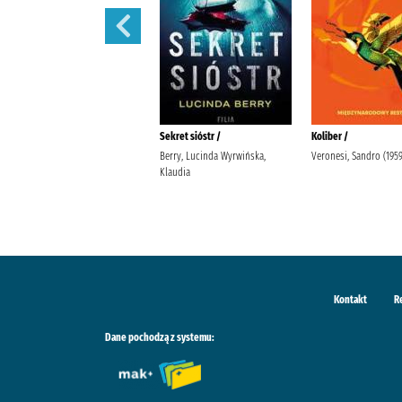
Tajemnice Fleat House /
Sekret sióstr /
Koliber /
Riley, Lucinda (1968-2021).
Berry, Lucinda Wyrwińska,
Veronesi, Sandro (1959-
Stefaniuk, Małgorzata (1964- ).
Klaudia
Wydawnictwo Albatros
Kontakt
R
Dane pochodzą z systemu: