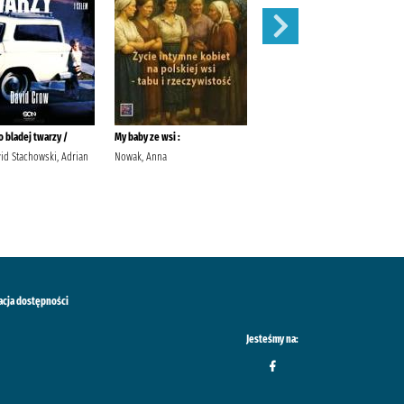
 bladej twarzy /
My baby ze wsi :
Róże /
id Stachowski, Adrian
Nowak, Anna
Meacham, Leila Przybyła-Piątek,
Joanna Wydawnictwo Sonia
Draga
acja dostępności
Jesteśmy na: