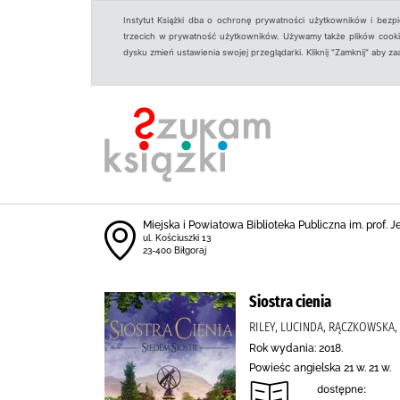
Instytut Książki dba o ochronę prywatności użytkowników i bezp
trzecich w prywatność użytkowników. Używamy także plików cookies
dysku zmień ustawienia swojej przeglądarki. Kliknij "Zamknij" aby z
Miejska i Powiatowa Biblioteka Publiczna im. prof. 
ul. Kościuszki 13
23-400 Biłgoraj
Siostra cienia
RILEY, LUCINDA, RĄCZKOWSKA, 
Rok wydania: 2018.
Powieśc angielska 21 w. 21 w.
dostępne: