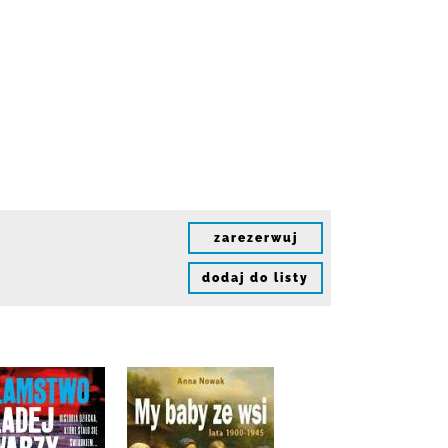
zarezerwuj
dodaj do listy