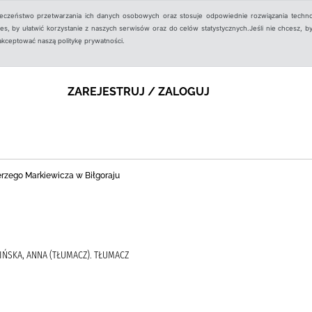
ieczeństwo przetwarzania ich danych osobowych oraz stosuje odpowiednie rozwiązania techno
, by ułatwić korzystanie z naszych serwisów oraz do celów statystycznych.Jeśli nie chcesz, by
aakceptować naszą politykę prywatności.
ZAREJESTRUJ / ZALOGUJ
Jerzego Markiewicza w Biłgoraju
ELIŃSKA, ANNA (TŁUMACZ). TŁUMACZ