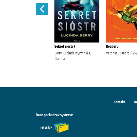
Tajemnice Fleat House /
Sekret sióstr /
Koliber /
Riley, Lucinda (1968-2021).
Berry, Lucinda Wyrwińska,
Veronesi, Sandro (1959-
Stefaniuk, Małgorzata (1964- ).
Klaudia
Wydawnictwo Albatros
Kontakt
R
Dane pochodzą z systemu: