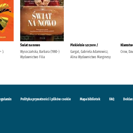
Świat na nowo
Piekielnie szczere /
Kłamstwo
 ).
Wysoczańska, Barbara (1980-)
Gargaś, Gabriela Adamowicz,
Crow, Dav
Wydawnictwo Filia
Alina Wydawnictwo Marginesy
egulamin
Polityka prywatności i plików cookie
Mapa bibliotek
FAQ
Deklar