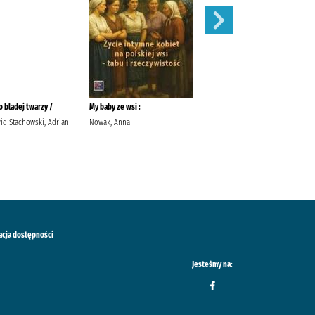
 bladej twarzy /
My baby ze wsi :
Róże /
id Stachowski, Adrian
Nowak, Anna
Meacham, Leila Przybyła-Piątek,
Joanna Wydawnictwo Sonia
Draga
acja dostępności
Jesteśmy na: