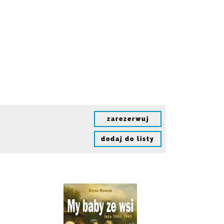
zarezerwuj
dodaj do listy