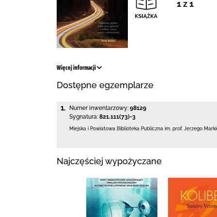
1 z 1
Więcej informacji
Dostępne egzemplarze
1.
Numer inwentarzowy:
98129
Sygnatura:
821.111(73)-3
Miejska i Powiatowa Biblioteka Publiczna
im. prof. Jerzego Mark
Najczęściej wypożyczane