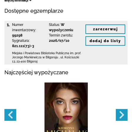
Więcej informacji
Dostępne egzemplarze
1.
Numer
Status:
W
zarezerwuj
inwentarzowy:
wypożyczeniu
99298
Termin zwrotu:
Sygnatura:
2026/07/10
dodaj do listy
821.111(73)-3
Miejska i Powiatowa Biblioteka Publiczna
im. prof.
Jerzego Markiewicza w Biłgoraju
,
ul. Kościuszki
13
,
23-400 Biłgoraj
Najczęściej wypożyczane