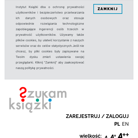
Instytut Książki dba o ochronę prywatności
ZAMKNIJ
użytkowników i bezpieczeństwo przetwarzania
ich danych osobowych oraz stosuje
odpowiednie rozwiązania technologiczne
zapobiegające ingerencji osób trzecich w
prywatność użytkowników. Używamy także
plików cookies, by ułatwić korzystanie z naszych
serwisów oraz do celów statystycznych.Jeśli nie
chcesz, by pliki cookies były zapisywane na
Twoim dysku zmień ustawienia swojej
przeglądarki. Kliknij "Zamknij" aby zaakceptować
naszą politykę prywatności.
ZAREJESTRUJ / ZALOGUJ
PL
EN
wielkość: