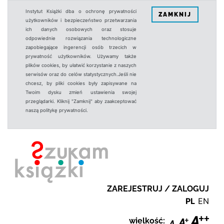
Instytut Książki dba o ochronę prywatności
ZAMKNIJ
użytkowników i bezpieczeństwo przetwarzania
ich danych osobowych oraz stosuje
odpowiednie rozwiązania technologiczne
zapobiegające ingerencji osób trzecich w
prywatność użytkowników. Używamy także
plików cookies, by ułatwić korzystanie z naszych
serwisów oraz do celów statystycznych.Jeśli nie
chcesz, by pliki cookies były zapisywane na
Twoim dysku zmień ustawienia swojej
przeglądarki. Kliknij "Zamknij" aby zaakceptować
naszą politykę prywatności.
ZAREJESTRUJ / ZALOGUJ
PL
EN
wielkość: