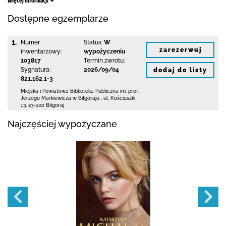
Więcej informacji
Dostępne egzemplarze
1.
Numer
Status:
W
zarezerwuj
inwentarzowy:
wypożyczeniu
103817
Termin zwrotu:
Sygnatura:
2026/09/04
dodaj do listy
821.162.1-3
Miejska i Powiatowa Biblioteka Publiczna
im. prof.
Jerzego Markiewicza w Biłgoraju
,
ul. Kościuszki
13
,
23-400 Biłgoraj
Najczęściej wypożyczane