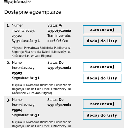
Więcej informacji
Dostępne egzemplarze
1.
Numer
Status:
W
zarezerwuj
inwentarzowy:
wypożyczeniu
25502
Termin zwrotu:
Sygnatura:
82-3 L
2026/06/20
dodaj do listy
Miejska i Powiatowa Biblioteka Publiczna
w
Biłgoraju Filia nr 1 dla Dzieci i Młodzieży
,
ul.
Kościuszki 41
,
23-400 Biłgoraj
2.
Numer
Status:
Do
zarezerwuj
inwentarzowy:
wypożyczenia
25503
Sygnatura:
82-3 L
dodaj do listy
Miejska i Powiatowa Biblioteka Publiczna
w
Biłgoraju Filia nr 1 dla Dzieci i Młodzieży
,
ul.
Kościuszki 41
,
23-400 Biłgoraj
3.
Numer
Status:
Do
zarezerwuj
inwentarzowy:
wypożyczenia
25504
Sygnatura:
82-3 L
dodaj do listy
Miejska i Powiatowa Biblioteka Publiczna
w
Biłgoraju Filia nr 1 dla Dzieci i Młodzieży
,
ul.