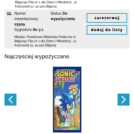
Biłgoraju Filia nr 1 dla Dzieci i Młodzieży
,
ul.
Kościuszki 41
,
23-400 Biłgoraj
11.
Numer
Status:
Do
zarezerwuj
inwentarzowy:
wypożyczenia
25509
Sygnatura:
82-3 L
dodaj do listy
Miejska i Powiatowa Biblioteka Publiczna
w
Biłgoraju Filia nr 1 dla Dzieci i Młodzieży
,
ul.
Kościuszki 41
,
23-400 Biłgoraj
Najczęściej wypożyczane