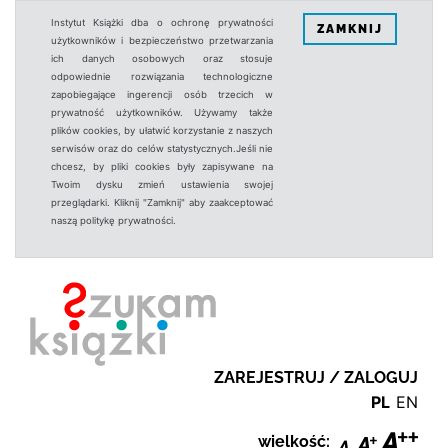
Instytut Książki dba o ochronę prywatności
ZAMKNIJ
użytkowników i bezpieczeństwo przetwarzania
ich danych osobowych oraz stosuje
odpowiednie rozwiązania technologiczne
zapobiegające ingerencji osób trzecich w
prywatność użytkowników. Używamy także
plików cookies, by ułatwić korzystanie z naszych
serwisów oraz do celów statystycznych.Jeśli nie
chcesz, by pliki cookies były zapisywane na
Twoim dysku zmień ustawienia swojej
przeglądarki. Kliknij "Zamknij" aby zaakceptować
naszą politykę prywatności.
ZAREJESTRUJ / ZALOGUJ
PL
EN
wielkość: