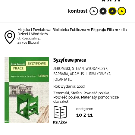
kontrast:
Miejska i Powiatowa Biblioteka Publiczna w Biłgoraju Filia nr 1 dla
Dzieci i Młodzieży
ul. Kościuszki 41
23-400 Biłgoraj
Syzyfowe prace
ŻEROMSKI, STEFAN, WŁODARCZYK,
BARBARA, ADAMUS-LUDWIKOWSKA,
JOLANTA IL.
Rok wydania: 2007.
Żeromski, Stefan, Powieść polska,
Powieść polska, Materiały pomocnicze
dla szkół
dostępne:
10 z 11