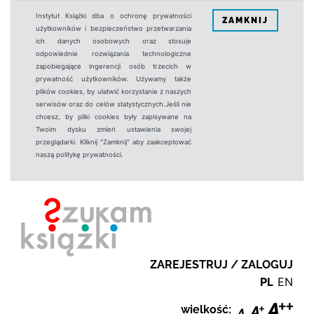
Instytut Książki dba o ochronę prywatności
ZAMKNIJ
użytkowników i bezpieczeństwo przetwarzania
ich danych osobowych oraz stosuje
odpowiednie rozwiązania technologiczne
zapobiegające ingerencji osób trzecich w
prywatność użytkowników. Używamy także
plików cookies, by ułatwić korzystanie z naszych
serwisów oraz do celów statystycznych.Jeśli nie
chcesz, by pliki cookies były zapisywane na
Twoim dysku zmień ustawienia swojej
przeglądarki. Kliknij "Zamknij" aby zaakceptować
naszą politykę prywatności.
ZAREJESTRUJ / ZALOGUJ
PL
EN
wielkość: