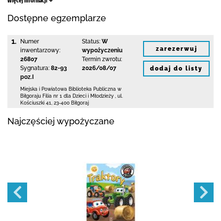
Więcej informacji
Dostępne egzemplarze
1.
Numer
Status:
W
zarezerwuj
inwentarzowy:
wypożyczeniu
26807
Termin zwrotu:
Sygnatura:
82-93
2026/08/07
dodaj do listy
poz.I
Miejska i Powiatowa Biblioteka Publiczna
w
Biłgoraju Filia nr 1 dla Dzieci i Młodzieży
,
ul.
Kościuszki 41
,
23-400 Biłgoraj
Najczęściej wypożyczane