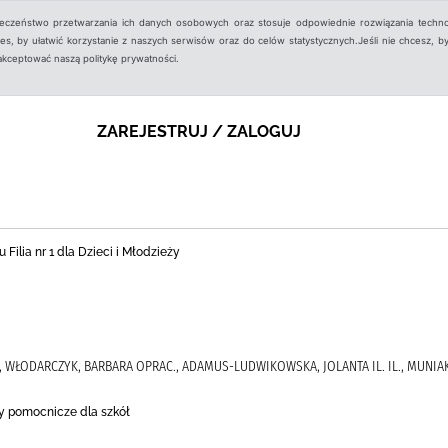
ieczeństwo przetwarzania ich danych osobowych oraz stosuje odpowiednie rozwiązania techno
, by ułatwić korzystanie z naszych serwisów oraz do celów statystycznych.Jeśli nie chcesz, by
aakceptować naszą politykę prywatności.
ZAREJESTRUJ / ZALOGUJ
 Filia nr 1 dla Dzieci i Młodzieży
)., WŁODARCZYK, BARBARA OPRAC., ADAMUS-LUDWIKOWSKA, JOLANTA IL. IL., MUNIA
ły pomocnicze dla szkół