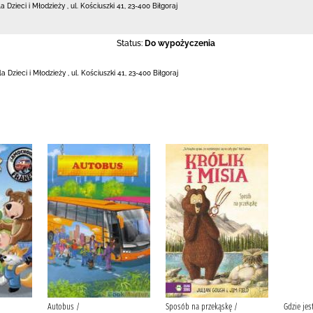
la Dzieci i Młodzieży
,
ul. Kościuszki 41
,
23-400 Biłgoraj
Status:
Do wypożyczenia
dla Dzieci i Młodzieży
,
ul. Kościuszki 41
,
23-400 Biłgoraj
Autobus /
Sposób na przekąskę /
Gdzie jes