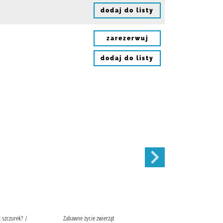
dodaj do listy
zarezerwuj
dodaj do listy
t szczurek? /
Zabawne życie zwierząt
Traktory /