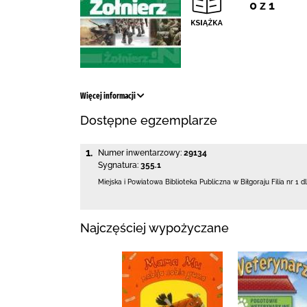
0 z 1
Więcej informacji
Dostępne egzemplarze
1.
Numer inwentarzowy:
29134
Sygnatura:
355.1
Miejska i Powiatowa Biblioteka Publiczna
w Biłgoraju Filia nr 1 d
Najczęściej wypożyczane