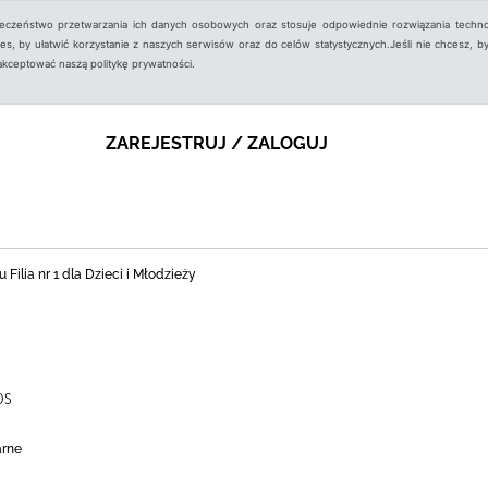
ieczeństwo przetwarzania ich danych osobowych oraz stosuje odpowiednie rozwiązania techno
, by ułatwić korzystanie z naszych serwisów oraz do celów statystycznych.Jeśli nie chcesz, by
aakceptować naszą politykę prywatności.
ZAREJESTRUJ / ZALOGUJ
 Filia nr 1 dla Dzieci i Młodzieży
OS
arne