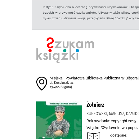
Instytut Książki dba o ochronę prywatności użytkowników i bezp
trzecich w prywatność użytkowników. Używamy także plików cookies
dysku zmień ustawienia swojej przeglądarki. Kliknij "Zamknij" aby z
Miejska i Powiatowa Biblioteka Publiczna w Biłgoraju
ul. Kościuszki 41
23-400 Biłgoraj
Żołnierz
KURKOWSKI, MARIUSZ, DAMID
Rok wydania: copyright 2015.
Wojsko, Wydawnictwa popul
dostępne: