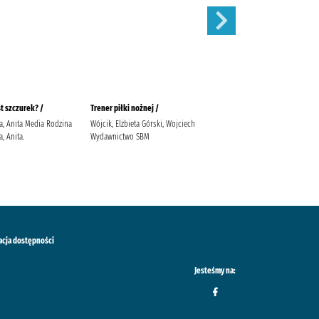
st szczurek? /
Trener piłki nożnej /
W co się ubierzemy?/
a, Anita Media Rodzina
Wójcik, Elżbieta Górski, Wojciech
Głowińska, Anita Głowińska,
, Anita.
Wydawnictwo SBM
Anita Media Rodzina. Głowińska,
Anita
acja dostępności
Jesteśmy na: