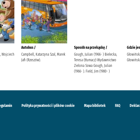
Autobus /
Sposób na przekąskę /
Gdzie je
i, Wojciech
Campbell, Katarzyna Szal, Marek
Gough, Julian (1966- ) Bielecka,
Głowińsk
Jafi (Rzeszów).
Teresa (tłumacz) Wydawnictwo
Głowińska
Zielona Sowa Gough, Julian
(1966- ). Field, Jim (1980- )
egulamin
Polityka prywatności i plików cookie
Mapa bibliotek
FAQ
Deklar