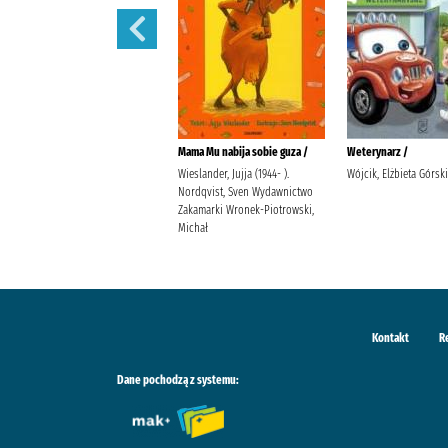
Martynka i wielkie sprzątanie /
Mama Mu nabija sobie guza /
Weterynarz /
Delahaye, Gilbert (1923-1997).
Wieslander, Jujja (1944- ).
Wójcik, Elżbieta Górsk
Chotomska, Wanda (1929- ).
Nordqvist, Sven Wydawnictwo
Marlier, Marcel (1930- ).
Zakamarki Wronek-Piotrowski,
Michał
Kontakt
R
Dane pochodzą z systemu: