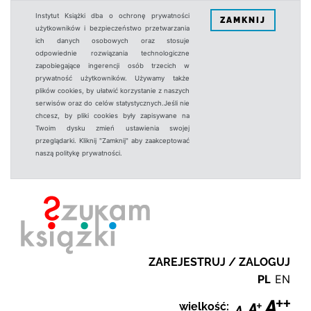
Instytut Książki dba o ochronę prywatności
ZAMKNIJ
użytkowników i bezpieczeństwo przetwarzania
ich danych osobowych oraz stosuje
odpowiednie rozwiązania technologiczne
zapobiegające ingerencji osób trzecich w
prywatność użytkowników. Używamy także
plików cookies, by ułatwić korzystanie z naszych
serwisów oraz do celów statystycznych.Jeśli nie
chcesz, by pliki cookies były zapisywane na
Twoim dysku zmień ustawienia swojej
przeglądarki. Kliknij "Zamknij" aby zaakceptować
naszą politykę prywatności.
ZAREJESTRUJ / ZALOGUJ
PL
EN
wielkość: