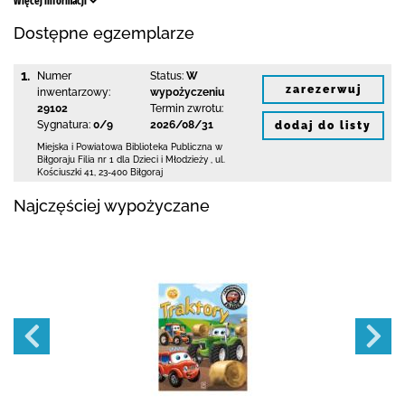
Więcej informacji
Dostępne egzemplarze
1.
Numer
Status:
W
zarezerwuj
inwentarzowy:
wypożyczeniu
29102
Termin zwrotu:
Sygnatura:
0/9
2026/08/31
dodaj do listy
Miejska i Powiatowa Biblioteka Publiczna
w
Biłgoraju Filia nr 1 dla Dzieci i Młodzieży
,
ul.
Kościuszki 41
,
23-400 Biłgoraj
Najczęściej wypożyczane