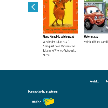
Martynka i wielkie sprzątanie /
Mama Mu nabija sobie guza /
Weterynarz /
Delahaye, Gilbert (1923-1997).
Wieslander, Jujja (1944- ).
Wójcik, Elżbieta Górsk
Chotomska, Wanda (1929- ).
Nordqvist, Sven Wydawnictwo
Marlier, Marcel (1930- ).
Zakamarki Wronek-Piotrowski,
Michał
Kontakt
R
Dane pochodzą z systemu: