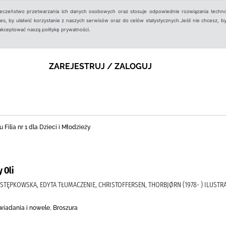
ieczeństwo przetwarzania ich danych osobowych oraz stosuje odpowiednie rozwiązania techno
, by ułatwić korzystanie z naszych serwisów oraz do celów statystycznych.Jeśli nie chcesz, by
aakceptować naszą politykę prywatności.
ZAREJESTRUJ / ZALOGUJ
 Filia nr 1 dla Dzieci i Młodzieży
 Oli
 STĘPKOWSKA, EDYTA TŁUMACZENIE, CHRISTOFFERSEN, THORBJØRN (1978- ) ILUST
wiadania i nowele, Broszura