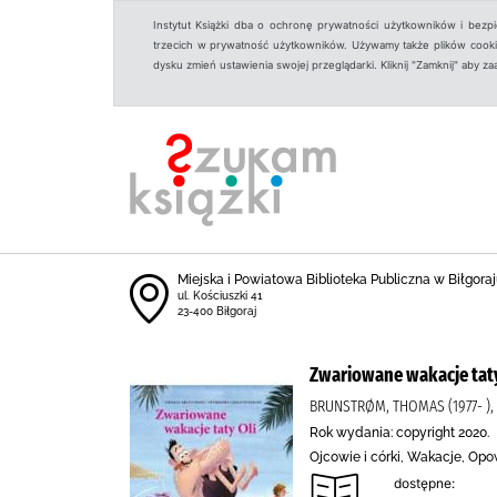
Instytut Książki dba o ochronę prywatności użytkowników i bezp
trzecich w prywatność użytkowników. Używamy także plików cookies
dysku zmień ustawienia swojej przeglądarki. Kliknij "Zamknij" aby z
Miejska i Powiatowa Biblioteka Publiczna w Biłgoraju
ul. Kościuszki 41
23-400 Biłgoraj
Zwariowane wakacje taty
BRUNSTRØM, THOMAS (1977- ),
Rok wydania: copyright 2020.
Ojcowie i córki, Wakacje, Opo
dostępne: