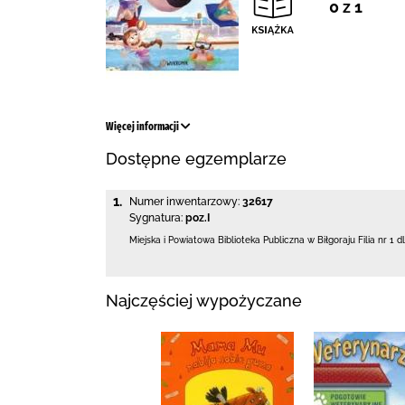
0 z 1
Więcej informacji
Dostępne egzemplarze
1.
Numer inwentarzowy:
32617
Sygnatura:
poz.I
Miejska i Powiatowa Biblioteka Publiczna
w Biłgoraju Filia nr 1 d
Najczęściej wypożyczane