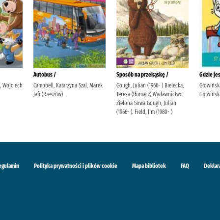
Autobus /
Sposób na przekąskę /
Gdzie je
i, Wojciech
Campbell, Katarzyna Szal, Marek
Gough, Julian (1966- ) Bielecka,
Głowińsk
Jafi (Rzeszów).
Teresa (tłumacz) Wydawnictwo
Głowińska
Zielona Sowa Gough, Julian
(1966- ). Field, Jim (1980- )
egulamin
Polityka prywatności i plików cookie
Mapa bibliotek
FAQ
Deklar