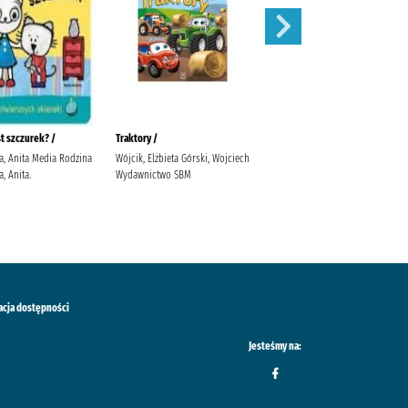
st szczurek? /
Traktory /
Trener piłki nożnej /
a, Anita Media Rodzina
Wójcik, Elżbieta Górski, Wojciech
Wójcik, Elżbieta Górski, Wojciech
, Anita.
Wydawnictwo SBM
Wydawnictwo SBM
acja dostępności
Jesteśmy na: