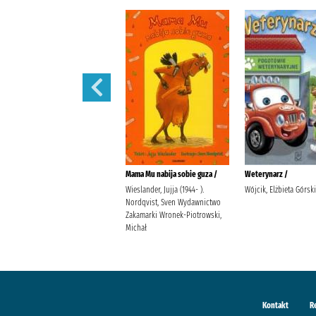
Martynka i wielkie sprzątanie /
Mama Mu nabija sobie guza /
Weterynarz /
Delahaye, Gilbert (1923-1997).
Wieslander, Jujja (1944- ).
Wójcik, Elżbieta Górsk
Chotomska, Wanda (1929- ).
Nordqvist, Sven Wydawnictwo
Marlier, Marcel (1930- ).
Zakamarki Wronek-Piotrowski,
Michał
Kontakt
R