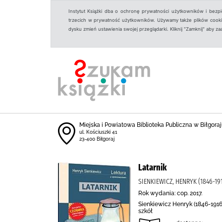
Instytut Książki dba o ochronę prywatności użytkowników i bezp
trzecich w prywatność użytkowników. Używamy także plików cookies
dysku zmień ustawienia swojej przeglądarki. Kliknij "Zamknij" aby z
Miejska i Powiatowa Biblioteka Publiczna w Biłgoraju
ul. Kościuszki 41
23-400 Biłgoraj
Latarnik
SIENKIEWICZ, HENRYK (1846-1
Rok wydania: cop. 2017.
Sienkiewicz Henryk (1846-1916)
szkół