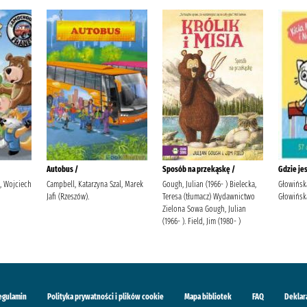
Autobus /
Sposób na przekąskę /
Gdzie je
i, Wojciech
Campbell, Katarzyna Szal, Marek
Gough, Julian (1966- ) Bielecka,
Głowińsk
Jafi (Rzeszów).
Teresa (tłumacz) Wydawnictwo
Głowińska
Zielona Sowa Gough, Julian
(1966- ). Field, Jim (1980- )
egulamin
Polityka prywatności i plików cookie
Mapa bibliotek
FAQ
Deklar