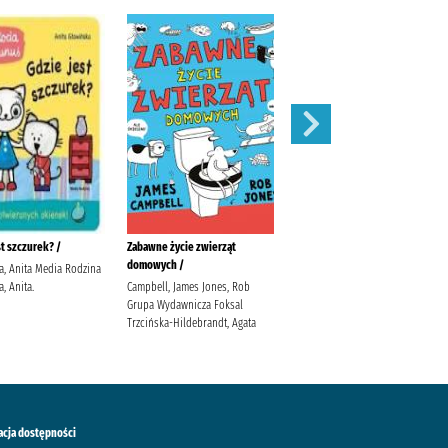
st szczurek? /
Zabawne życie zwierząt
Traktory /
domowych /
a, Anita Media Rodzina
Wójcik, Elżbieta Górski, Wojciech
, Anita.
Campbell, James Jones, Rob
Wydawnictwo SBM
Grupa Wydawnicza Foksal
Trzcińska-Hildebrandt, Agata
acja dostępności