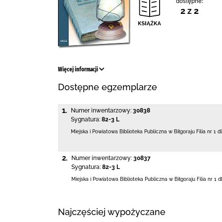
dostępne:
2 z 2
Więcej informacji
Dostępne egzemplarze
1.
Numer inwentarzowy:
30838
Sygnatura:
82-3 L
Miejska i Powiatowa Biblioteka Publiczna
w Biłgoraju Filia nr 1 d
2.
Numer inwentarzowy:
30837
Sygnatura:
82-3 L
Miejska i Powiatowa Biblioteka Publiczna
w Biłgoraju Filia nr 1 d
Najczęściej wypożyczane