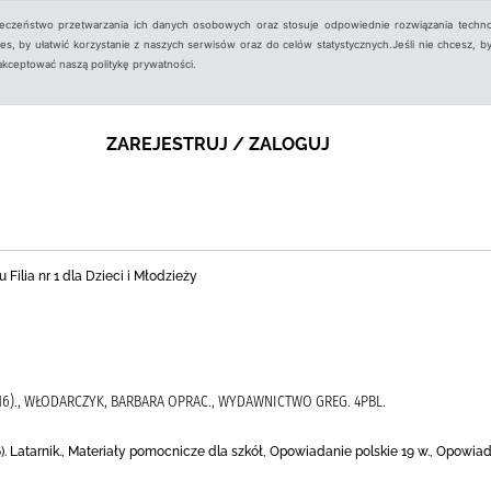
ieczeństwo przetwarzania ich danych osobowych oraz stosuje odpowiednie rozwiązania techno
, by ułatwić korzystanie z naszych serwisów oraz do celów statystycznych.Jeśli nie chcesz, by
aakceptować naszą politykę prywatności.
ZAREJESTRUJ / ZALOGUJ
 Filia nr 1 dla Dzieci i Młodzieży
916)., WŁODARCZYK, BARBARA OPRAC., WYDAWNICTWO GREG. 4PBL.
. Latarnik., Materiały pomocnicze dla szkół, Opowiadanie polskie 19 w., Opowiad