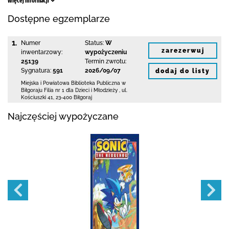
Więcej informacji
Dostępne egzemplarze
1.
Numer
Status:
W
zarezerwuj
inwentarzowy:
wypożyczeniu
25139
Termin zwrotu:
Sygnatura:
591
2026/09/07
dodaj do listy
Miejska i Powiatowa Biblioteka Publiczna
w
Biłgoraju Filia nr 1 dla Dzieci i Młodzieży
,
ul.
Kościuszki 41
,
23-400 Biłgoraj
Najczęściej wypożyczane