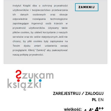
Instytut Książki dba o ochronę prywatności
ZAMKNIJ
użytkowników i bezpieczeństwo przetwarzania
ich danych osobowych oraz stosuje
odpowiednie rozwiązania technologiczne
zapobiegające ingerencji osób trzecich w
prywatność użytkowników. Używamy także
plików cookies, by ułatwić korzystanie z naszych
serwisów oraz do celów statystycznych.Jeśli nie
chcesz, by pliki cookies były zapisywane na
Twoim dysku zmień ustawienia swojej
przeglądarki. Kliknij "Zamknij" aby zaakceptować
naszą politykę prywatności.
ZAREJESTRUJ / ZALOGUJ
PL
EN
wielkość: