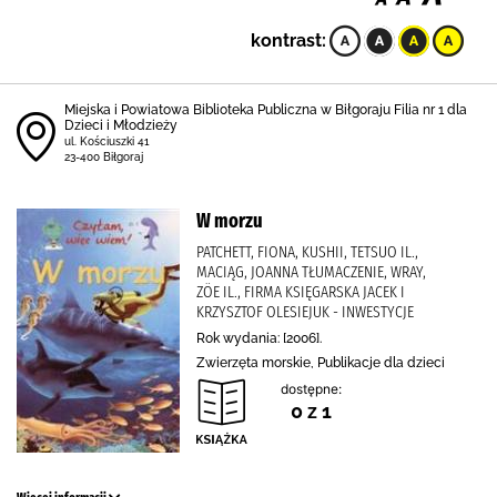
kontrast:
Miejska i Powiatowa Biblioteka Publiczna w Biłgoraju Filia nr 1 dla
Dzieci i Młodzieży
ul. Kościuszki 41
23-400 Biłgoraj
W morzu
PATCHETT, FIONA, KUSHII, TETSUO IL.,
MACIĄG, JOANNA TŁUMACZENIE, WRAY,
ZÖE IL., FIRMA KSIĘGARSKA JACEK I
KRZYSZTOF OLESIEJUK - INWESTYCJE
Rok wydania: [2006].
Zwierzęta morskie, Publikacje dla dzieci
dostępne:
0 z 1