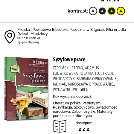
kontrast:
Miejska i Powiatowa Biblioteka Publiczna w Biłgoraju Filia nr 1 dla
Dzieci i Młodzieży
ul. Kościuszki 41
23-400 Biłgoraj
Syzyfowe prace
ŻEROMSKI, STEFAN, ADAMUS-
LUDWIKOWSKA, JOLANTA. ILUSTRACJE.,
WŁODARCZYK, BARBARA OPRACOWANIE.,
MUNIAK, MIROSŁAWA OPRACOWANIE.,
WYDAWNICTWO GREG
Rok wydania: cop. 2018.
Literatura polska, Patriotyzm,
Rusyfikacja, Szkolnictwo, Świadomość
narodowa, Zabór rosyjski, Materiały
pomocnicze, 1801-1900.
dostępne:
2 z 2