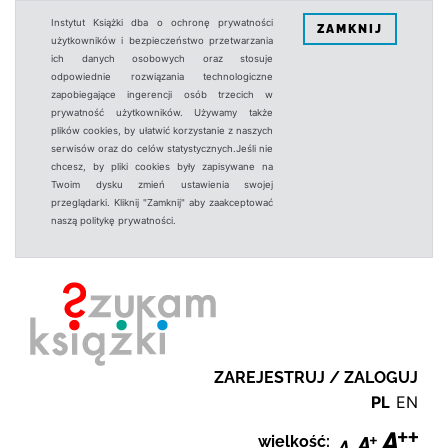
Instytut Książki dba o ochronę prywatności
ZAMKNIJ
użytkowników i bezpieczeństwo przetwarzania
ich danych osobowych oraz stosuje
odpowiednie rozwiązania technologiczne
zapobiegające ingerencji osób trzecich w
prywatność użytkowników. Używamy także
plików cookies, by ułatwić korzystanie z naszych
serwisów oraz do celów statystycznych.Jeśli nie
chcesz, by pliki cookies były zapisywane na
Twoim dysku zmień ustawienia swojej
przeglądarki. Kliknij "Zamknij" aby zaakceptować
naszą politykę prywatności.
ZAREJESTRUJ / ZALOGUJ
PL
EN
wielkość: