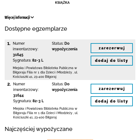
Więcej informacji
Dostępne egzemplarze
1.
Numer
Status:
Do
zarezerwuj
inwentarzowy:
wypożyczenia
31645
Sygnatura:
82-3 L
dodaj do listy
Miejska i Powiatowa Biblioteka Publiczna
w
Biłgoraju Filia nr 1 dla Dzieci i Młodzieży
,
ul.
Kościuszki 41
,
23-400 Biłgoraj
2.
Numer
Status:
Do
zarezerwuj
inwentarzowy:
wypożyczenia
31644
Sygnatura:
82-3 L
dodaj do listy
Miejska i Powiatowa Biblioteka Publiczna
w
Biłgoraju Filia nr 1 dla Dzieci i Młodzieży
,
ul.
Kościuszki 41
,
23-400 Biłgoraj
Najczęściej wypożyczane