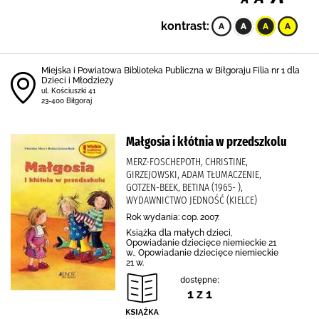
kontrast:
Miejska i Powiatowa Biblioteka Publiczna w Biłgoraju Filia nr 1 dla
Dzieci i Młodzieży
ul. Kościuszki 41
23-400 Biłgoraj
Małgosia i kłótnia w przedszkolu
MERZ-FOSCHEPOTH, CHRISTINE,
GIRZEJOWSKI, ADAM TŁUMACZENIE,
GOTZEN-BEEK, BETINA (1965- ),
WYDAWNICTWO JEDNOŚĆ (KIELCE)
Rok wydania: cop. 2007.
Książka dla małych dzieci,
Opowiadanie dziecięce niemieckie 21
w., Opowiadanie dziecięce niemieckie
21 w.
dostępne:
1 z 1