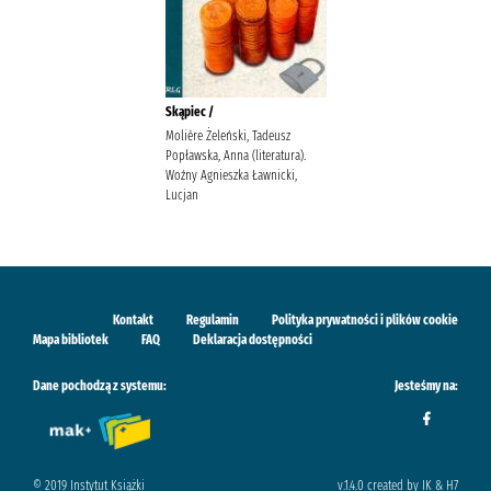
Skąpiec /
Molière Żeleński, Tadeusz
Popławska, Anna (literatura).
Woźny Agnieszka Ławnicki,
Lucjan
Kontakt
Regulamin
Polityka prywatności i plików cookie
Mapa bibliotek
FAQ
Deklaracja dostępności
Dane pochodzą z systemu:
Jesteśmy na:
© 2019 Instytut Książki
v.1.4.0 created by IK & H7