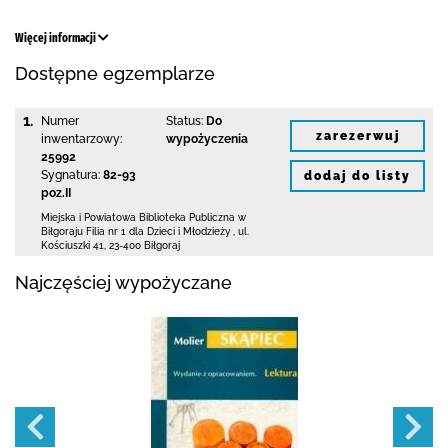
Więcej informacji
Dostępne egzemplarze
1.
Numer
Status:
Do
zarezerwuj
inwentarzowy:
wypożyczenia
25992
Sygnatura:
82-93
dodaj do listy
poz.II
Miejska i Powiatowa Biblioteka Publiczna
w
Biłgoraju Filia nr 1 dla Dzieci i Młodzieży
,
ul.
Kościuszki 41
,
23-400 Biłgoraj
Najczęściej wypożyczane