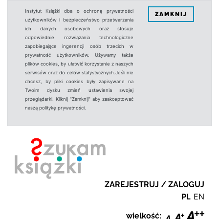
Instytut Książki dba o ochronę prywatności
ZAMKNIJ
użytkowników i bezpieczeństwo przetwarzania
ich danych osobowych oraz stosuje
odpowiednie rozwiązania technologiczne
zapobiegające ingerencji osób trzecich w
prywatność użytkowników. Używamy także
plików cookies, by ułatwić korzystanie z naszych
serwisów oraz do celów statystycznych.Jeśli nie
chcesz, by pliki cookies były zapisywane na
Twoim dysku zmień ustawienia swojej
przeglądarki. Kliknij "Zamknij" aby zaakceptować
naszą politykę prywatności.
ZAREJESTRUJ / ZALOGUJ
PL
EN
wielkość: