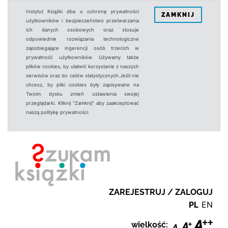
Instytut Książki dba o ochronę prywatności
ZAMKNIJ
użytkowników i bezpieczeństwo przetwarzania
ich danych osobowych oraz stosuje
odpowiednie rozwiązania technologiczne
zapobiegające ingerencji osób trzecich w
prywatność użytkowników. Używamy także
plików cookies, by ułatwić korzystanie z naszych
serwisów oraz do celów statystycznych.Jeśli nie
chcesz, by pliki cookies były zapisywane na
Twoim dysku zmień ustawienia swojej
przeglądarki. Kliknij "Zamknij" aby zaakceptować
naszą politykę prywatności.
ZAREJESTRUJ / ZALOGUJ
PL
EN
wielkość: