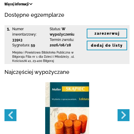
Więcej informacji
Dostępne egzemplarze
1.
Numer
Status:
W
zarezerwuj
inwentarzowy:
wypożyczeniu
33913
Termin zwrotu:
Sygnatura:
59
2026/08/28
dodaj do listy
Miejska i Powiatowa Biblioteka Publiczna
w
Biłgoraju Filia nr 1 dla Dzieci i Młodzieży
,
ul.
Kościuszki 41
,
23-400 Biłgoraj
Najczęściej wypożyczane