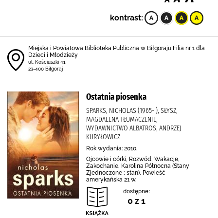
kontrast:
Miejska i Powiatowa Biblioteka Publiczna w Biłgoraju Filia nr 1 dla
Dzieci i Młodzieży
ul. Kościuszki 41
23-400 Biłgoraj
Ostatnia piosenka
SPARKS, NICHOLAS (1965- ), SŁYSZ,
MAGDALENA TŁUMACZENIE,
WYDAWNICTWO ALBATROS, ANDRZEJ
KURYŁOWICZ
Rok wydania: 2010.
Ojcowie i córki, Rozwód, Wakacje,
Zakochanie, Karolina Północna (Stany
Zjednoczone ; stan), Powieść
amerykańska 21 w.
dostępne:
0 z 1