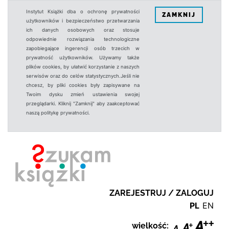
Instytut Książki dba o ochronę prywatności
ZAMKNIJ
użytkowników i bezpieczeństwo przetwarzania
ich danych osobowych oraz stosuje
odpowiednie rozwiązania technologiczne
zapobiegające ingerencji osób trzecich w
prywatność użytkowników. Używamy także
plików cookies, by ułatwić korzystanie z naszych
serwisów oraz do celów statystycznych.Jeśli nie
chcesz, by pliki cookies były zapisywane na
Twoim dysku zmień ustawienia swojej
przeglądarki. Kliknij "Zamknij" aby zaakceptować
naszą politykę prywatności.
ZAREJESTRUJ / ZALOGUJ
PL
EN
wielkość: