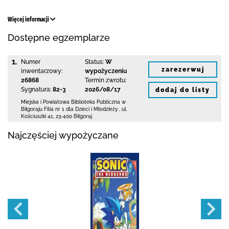
Więcej informacji
Dostępne egzemplarze
1.
Numer
Status:
W
zarezerwuj
inwentarzowy:
wypożyczeniu
26868
Termin zwrotu:
Sygnatura:
82-3
2026/08/17
dodaj do listy
Miejska i Powiatowa Biblioteka Publiczna
w
Biłgoraju Filia nr 1 dla Dzieci i Młodzieży
,
ul.
Kościuszki 41
,
23-400 Biłgoraj
Najczęściej wypożyczane