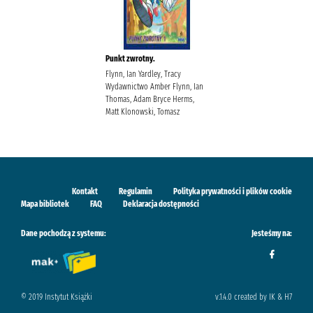
Punkt zwrotny.
Flynn, Ian Yardley, Tracy
Wydawnictwo Amber Flynn, Ian
Thomas, Adam Bryce Herms,
Matt Klonowski, Tomasz
Kontakt
Regulamin
Polityka prywatności i plików cookie
Mapa bibliotek
FAQ
Deklaracja dostępności
Dane pochodzą z systemu:
Jesteśmy na:
© 2019 Instytut Książki
v.1.4.0 created by IK & H7