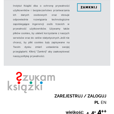
Instytut Książki dba o ochronę prywatności
ZAMKNIJ
użytkowników i bezpieczeństwo przetwarzania
ich danych osobowych oraz stosuje
odpowiednie rozwiązania technologiczne
zapobiegające ingerencji osób trzecich w
prywatność użytkowników. Używamy także
plików cookies, by ułatwić korzystanie z naszych
serwisów oraz do celów statystycznych.Jeśli nie
chcesz, by pliki cookies były zapisywane na
Twoim dysku zmień ustawienia swojej
przeglądarki. Kliknij "Zamknij" aby zaakceptować
naszą politykę prywatności.
ZAREJESTRUJ / ZALOGUJ
PL
EN
wielkość: