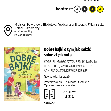
kontrast:
Miejska i Powiatowa Biblioteka Publiczna w Biłgoraju Filia nr 1 dla
Dzieci i Młodzieży
ul. Kościuszki 41
23-400 Biłgoraj
Dobre bajki o tym jak radzić
sobie z tęsknotą
KORBIEL, MAŁGORZATA, BERLIK, NATALIA
ILUSTRACJE, WYDAWNICTWO KOBIECE
AGNIESZKA STANKIEWICZ-KIERUS
Rok wydania: 2026.
Przedszkolaki, Tęsknota, Uczucia,
Opowiadania i nowele
dostępne:
1 z 1