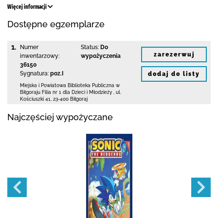
Więcej informacji
Dostępne egzemplarze
1.
Numer
Status:
Do
zarezerwuj
inwentarzowy:
wypożyczenia
36150
Sygnatura:
poz.I
dodaj do listy
Miejska i Powiatowa Biblioteka Publiczna
w
Biłgoraju Filia nr 1 dla Dzieci i Młodzieży
,
ul.
Kościuszki 41
,
23-400 Biłgoraj
Najczęściej wypożyczane