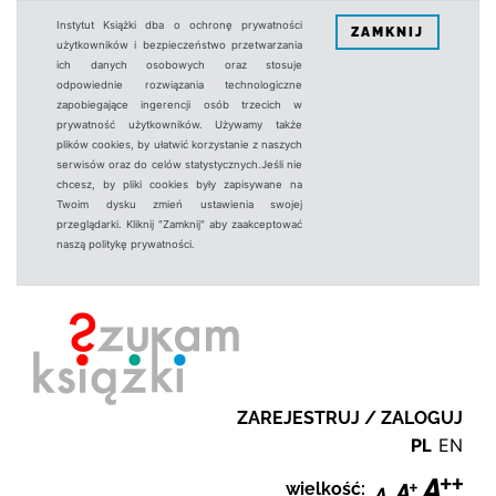
Instytut Książki dba o ochronę prywatności
ZAMKNIJ
użytkowników i bezpieczeństwo przetwarzania
ich danych osobowych oraz stosuje
odpowiednie rozwiązania technologiczne
zapobiegające ingerencji osób trzecich w
prywatność użytkowników. Używamy także
plików cookies, by ułatwić korzystanie z naszych
serwisów oraz do celów statystycznych.Jeśli nie
chcesz, by pliki cookies były zapisywane na
Twoim dysku zmień ustawienia swojej
przeglądarki. Kliknij "Zamknij" aby zaakceptować
naszą politykę prywatności.
ZAREJESTRUJ / ZALOGUJ
PL
EN
wielkość: