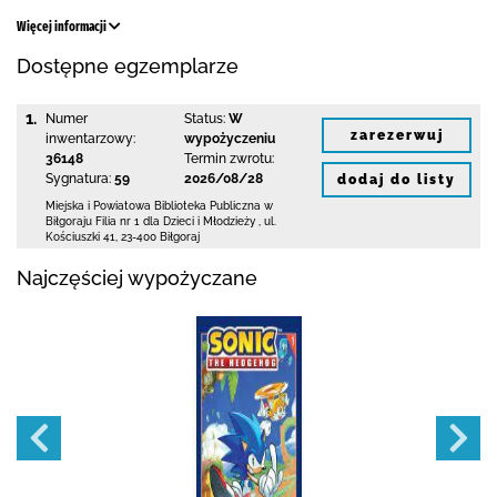
Więcej informacji
Dostępne egzemplarze
1.
Numer
Status:
W
zarezerwuj
inwentarzowy:
wypożyczeniu
36148
Termin zwrotu:
Sygnatura:
59
2026/08/28
dodaj do listy
Miejska i Powiatowa Biblioteka Publiczna
w
Biłgoraju Filia nr 1 dla Dzieci i Młodzieży
,
ul.
Kościuszki 41
,
23-400 Biłgoraj
Najczęściej wypożyczane