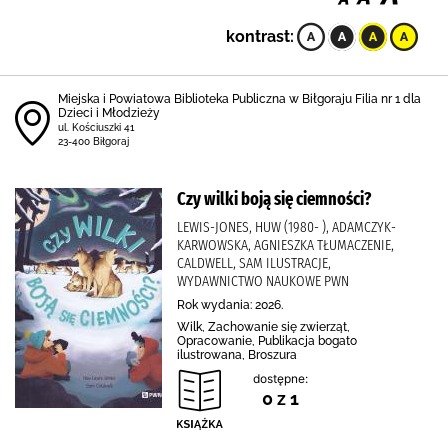
kontrast:
Miejska i Powiatowa Biblioteka Publiczna w Biłgoraju Filia nr 1 dla
Dzieci i Młodzieży
ul. Kościuszki 41
23-400 Biłgoraj
Czy wilki boją się ciemności?
LEWIS-JONES, HUW (1980- ), ADAMCZYK-
KARWOWSKA, AGNIESZKA TŁUMACZENIE,
CALDWELL, SAM ILUSTRACJE,
WYDAWNICTWO NAUKOWE PWN
Rok wydania: 2026.
Wilk, Zachowanie się zwierząt,
Opracowanie, Publikacja bogato
ilustrowana, Broszura
dostępne:
0 z 1