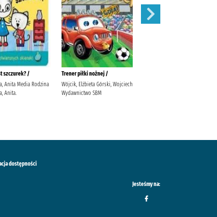
st szczurek? /
Trener piłki nożnej /
W co się ubierzemy?/
a, Anita Media Rodzina
Wójcik, Elżbieta Górski, Wojciech
Głowińska, Anita Głowińska,
, Anita.
Wydawnictwo SBM
Anita Media Rodzina. Głowińska,
Anita
acja dostępności
Jesteśmy na: