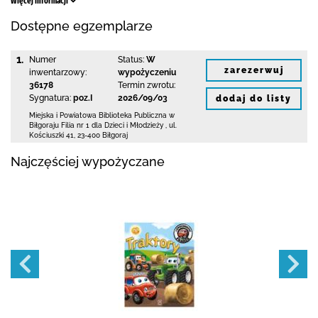
Więcej informacji
Dostępne egzemplarze
1.
Numer
Status:
W
zarezerwuj
inwentarzowy:
wypożyczeniu
36178
Termin zwrotu:
Sygnatura:
poz.I
2026/09/03
dodaj do listy
Miejska i Powiatowa Biblioteka Publiczna
w
Biłgoraju Filia nr 1 dla Dzieci i Młodzieży
,
ul.
Kościuszki 41
,
23-400 Biłgoraj
Najczęściej wypożyczane