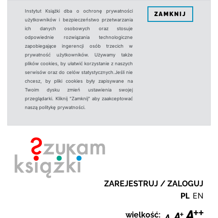
Instytut Książki dba o ochronę prywatności
ZAMKNIJ
użytkowników i bezpieczeństwo przetwarzania
ich danych osobowych oraz stosuje
odpowiednie rozwiązania technologiczne
zapobiegające ingerencji osób trzecich w
prywatność użytkowników. Używamy także
plików cookies, by ułatwić korzystanie z naszych
serwisów oraz do celów statystycznych.Jeśli nie
chcesz, by pliki cookies były zapisywane na
Twoim dysku zmień ustawienia swojej
przeglądarki. Kliknij "Zamknij" aby zaakceptować
naszą politykę prywatności.
ZAREJESTRUJ / ZALOGUJ
PL
EN
wielkość: