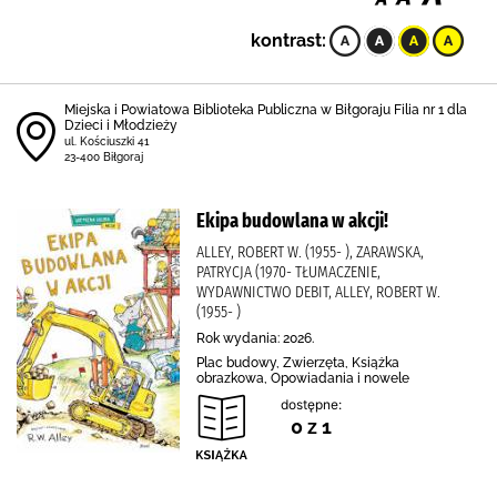
kontrast:
Miejska i Powiatowa Biblioteka Publiczna w Biłgoraju Filia nr 1 dla
Dzieci i Młodzieży
ul. Kościuszki 41
23-400 Biłgoraj
Ekipa budowlana w akcji!
ALLEY, ROBERT W. (1955- ), ZARAWSKA,
PATRYCJA (1970- TŁUMACZENIE,
WYDAWNICTWO DEBIT, ALLEY, ROBERT W.
(1955- )
Rok wydania: 2026.
Plac budowy, Zwierzęta, Książka
obrazkowa, Opowiadania i nowele
dostępne:
0 z 1