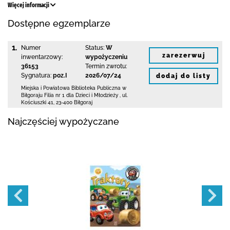
Więcej informacji
Dostępne egzemplarze
1.
Numer
Status:
W
zarezerwuj
inwentarzowy:
wypożyczeniu
36153
Termin zwrotu:
Sygnatura:
poz.I
2026/07/24
dodaj do listy
Miejska i Powiatowa Biblioteka Publiczna
w
Biłgoraju Filia nr 1 dla Dzieci i Młodzieży
,
ul.
Kościuszki 41
,
23-400 Biłgoraj
Najczęściej wypożyczane