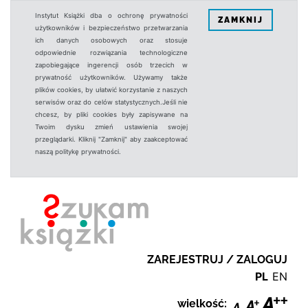
Instytut Książki dba o ochronę prywatności
ZAMKNIJ
użytkowników i bezpieczeństwo przetwarzania
ich danych osobowych oraz stosuje
odpowiednie rozwiązania technologiczne
zapobiegające ingerencji osób trzecich w
prywatność użytkowników. Używamy także
plików cookies, by ułatwić korzystanie z naszych
serwisów oraz do celów statystycznych.Jeśli nie
chcesz, by pliki cookies były zapisywane na
Twoim dysku zmień ustawienia swojej
przeglądarki. Kliknij "Zamknij" aby zaakceptować
naszą politykę prywatności.
ZAREJESTRUJ / ZALOGUJ
PL
EN
wielkość: