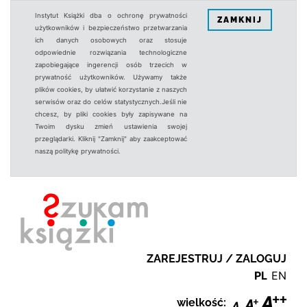
Instytut Książki dba o ochronę prywatności
ZAMKNIJ
użytkowników i bezpieczeństwo przetwarzania
ich danych osobowych oraz stosuje
odpowiednie rozwiązania technologiczne
zapobiegające ingerencji osób trzecich w
prywatność użytkowników. Używamy także
plików cookies, by ułatwić korzystanie z naszych
serwisów oraz do celów statystycznych.Jeśli nie
chcesz, by pliki cookies były zapisywane na
Twoim dysku zmień ustawienia swojej
przeglądarki. Kliknij "Zamknij" aby zaakceptować
naszą politykę prywatności.
ZAREJESTRUJ / ZALOGUJ
PL
EN
wielkość: