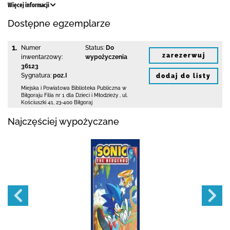
Więcej informacji
Dostępne egzemplarze
1.
Numer
Status:
Do
zarezerwuj
inwentarzowy:
wypożyczenia
36123
Sygnatura:
poz.I
dodaj do listy
Miejska i Powiatowa Biblioteka Publiczna
w
Biłgoraju Filia nr 1 dla Dzieci i Młodzieży
,
ul.
Kościuszki 41
,
23-400 Biłgoraj
Najczęściej wypożyczane