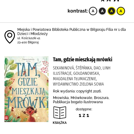
kontrast:
Miejska i Powiatowa Biblioteka Publiczna w Biłgoraju Filia nr 1 dla
Dzieci i Młodzieży
ul. Kościuszki 41
23-400 Biłgoraj
Tam, gdzie mieszkają mrówki
SEKANINOVÁ, ŠTĚPÁNKA, DAO, LINH
ILUSTRACJE, GOŁDANOWSKA,
MAGDALENA TŁUMACZENIE,
WYDAWNICTWO ZIELONA SOWA
Rok wydania: copyright 2026.
Mrowiska, Mrówkowate, Broszura,
Publikacja bogato ilustrowana
dostępne:
1 z 1