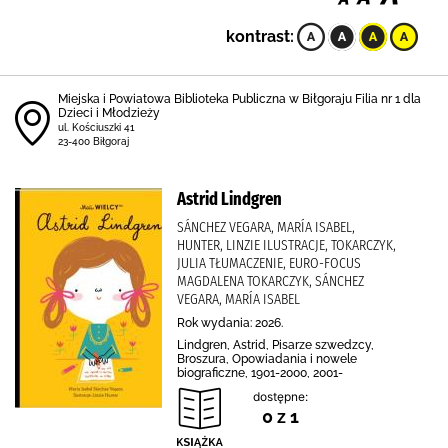
kontrast:
Miejska i Powiatowa Biblioteka Publiczna w Biłgoraju Filia nr 1 dla
Dzieci i Młodzieży
ul. Kościuszki 41
23-400 Biłgoraj
Astrid Lindgren
SÁNCHEZ VEGARA, MARÍA ISABEL,
HUNTER, LINZIE ILUSTRACJE, TOKARCZYK,
JULIA TŁUMACZENIE, EURO-FOCUS
MAGDALENA TOKARCZYK, SÁNCHEZ
VEGARA, MARÍA ISABEL
Rok wydania: 2026.
Lindgren, Astrid, Pisarze szwedzcy,
Broszura, Opowiadania i nowele
biograficzne, 1901-2000, 2001-
dostępne:
0 z 1