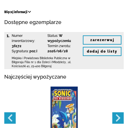
Więcej informacji
Dostępne egzemplarze
1.
Numer
Status:
W
zarezerwuj
inwentarzowy:
wypożyczeniu
36172
Termin zwrotu:
Sygnatura:
poz.I
2026/08/28
dodaj do listy
Miejska i Powiatowa Biblioteka Publiczna
w
Biłgoraju Filia nr 1 dla Dzieci i Młodzieży
,
ul.
Kościuszki 41
,
23-400 Biłgoraj
Najczęściej wypożyczane