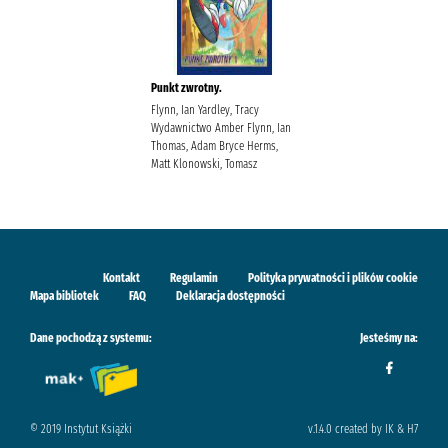
Punkt zwrotny.
Flynn, Ian Yardley, Tracy
Wydawnictwo Amber Flynn, Ian
Thomas, Adam Bryce Herms,
Matt Klonowski, Tomasz
Kontakt
Regulamin
Polityka prywatności i plików cookie
Mapa bibliotek
FAQ
Deklaracja dostępności
Dane pochodzą z systemu:
Jesteśmy na:
© 2019 Instytut Książki
v.1.4.0 created by IK & H7