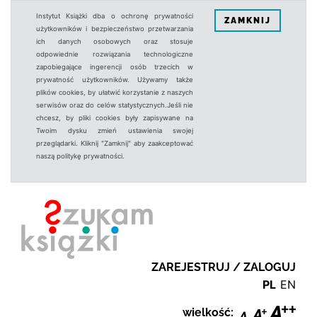
Instytut Książki dba o ochronę prywatności
ZAMKNIJ
użytkowników i bezpieczeństwo przetwarzania
ich danych osobowych oraz stosuje
odpowiednie rozwiązania technologiczne
zapobiegające ingerencji osób trzecich w
prywatność użytkowników. Używamy także
plików cookies, by ułatwić korzystanie z naszych
serwisów oraz do celów statystycznych.Jeśli nie
chcesz, by pliki cookies były zapisywane na
Twoim dysku zmień ustawienia swojej
przeglądarki. Kliknij "Zamknij" aby zaakceptować
naszą politykę prywatności.
ZAREJESTRUJ / ZALOGUJ
PL
EN
wielkość: