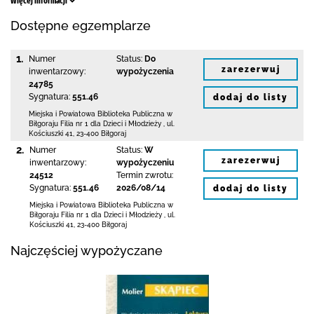
Więcej informacji
Dostępne egzemplarze
1.
Numer
Status:
Do
zarezerwuj
inwentarzowy:
wypożyczenia
24785
Sygnatura:
551.46
dodaj do listy
Miejska i Powiatowa Biblioteka Publiczna
w
Biłgoraju Filia nr 1 dla Dzieci i Młodzieży
,
ul.
Kościuszki 41
,
23-400 Biłgoraj
2.
Numer
Status:
W
zarezerwuj
inwentarzowy:
wypożyczeniu
24512
Termin zwrotu:
Sygnatura:
551.46
2026/08/14
dodaj do listy
Miejska i Powiatowa Biblioteka Publiczna
w
Biłgoraju Filia nr 1 dla Dzieci i Młodzieży
,
ul.
Kościuszki 41
,
23-400 Biłgoraj
Najczęściej wypożyczane