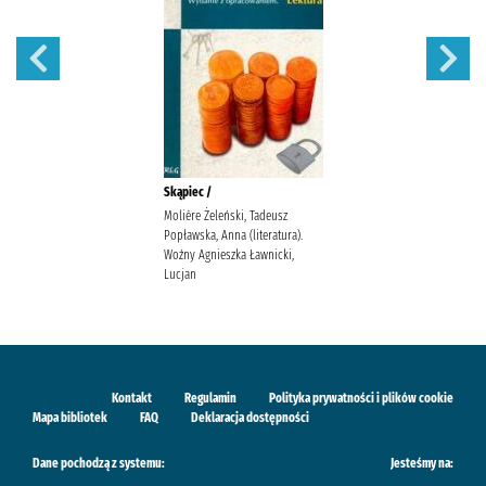
Skąpiec /
Molière Żeleński, Tadeusz
Popławska, Anna (literatura).
Woźny Agnieszka Ławnicki,
Lucjan
Kontakt
Regulamin
Polityka prywatności i plików cookie
Mapa bibliotek
FAQ
Deklaracja dostępności
Dane pochodzą z systemu:
Jesteśmy na: