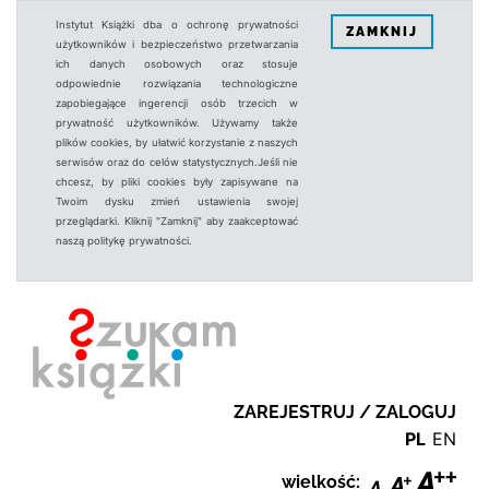
Instytut Książki dba o ochronę prywatności
ZAMKNIJ
użytkowników i bezpieczeństwo przetwarzania
ich danych osobowych oraz stosuje
odpowiednie rozwiązania technologiczne
zapobiegające ingerencji osób trzecich w
prywatność użytkowników. Używamy także
plików cookies, by ułatwić korzystanie z naszych
serwisów oraz do celów statystycznych.Jeśli nie
chcesz, by pliki cookies były zapisywane na
Twoim dysku zmień ustawienia swojej
przeglądarki. Kliknij "Zamknij" aby zaakceptować
naszą politykę prywatności.
ZAREJESTRUJ / ZALOGUJ
PL
EN
wielkość: