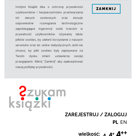
Instytut Książki dba o ochronę prywatności
ZAMKNIJ
użytkowników i bezpieczeństwo przetwarzania
ich danych osobowych oraz stosuje
odpowiednie rozwiązania technologiczne
zapobiegające ingerencji osób trzecich w
prywatność użytkowników. Używamy także
plików cookies, by ułatwić korzystanie z naszych
serwisów oraz do celów statystycznych.Jeśli nie
chcesz, by pliki cookies były zapisywane na
Twoim dysku zmień ustawienia swojej
przeglądarki. Kliknij "Zamknij" aby zaakceptować
naszą politykę prywatności.
ZAREJESTRUJ / ZALOGUJ
PL
EN
wielkość: