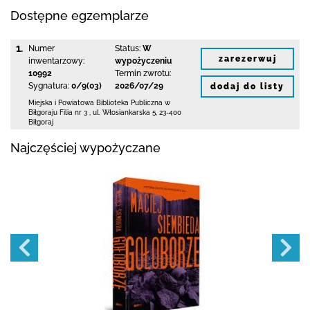
Dostępne egzemplarze
1.
Numer
Status:
W
zarezerwuj
inwentarzowy:
wypożyczeniu
10992
Termin zwrotu:
Sygnatura:
0/9(03)
2026/07/29
dodaj do listy
Miejska i Powiatowa Biblioteka Publiczna
w
Biłgoraju Filia nr 3
,
ul. Włosiankarska 5
,
23-400
Biłgoraj
Najczęściej wypożyczane